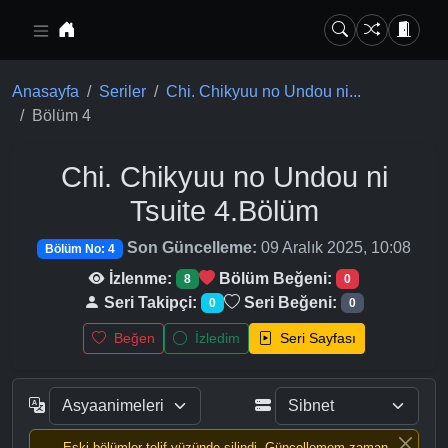
Ana içeriğe geç
Anasayfa
Seriler
Chi. Chikyuu no Undou ni...
Bölüm 4
Chi. Chikyuu no Undou ni
Tsuite
4.Bölüm
Son Güncelleme:
09 Aralık 2025, 10:08
Bölüm No: 4
İzlenme:
Bölüm Beğeni:
8
0
Seri Takipçi:
Seri Beğeni:
0
0
Beğen
İzledim
Seri Sayfası
Eski bölümler telif yüzünde silindi, Güncellemem zaman