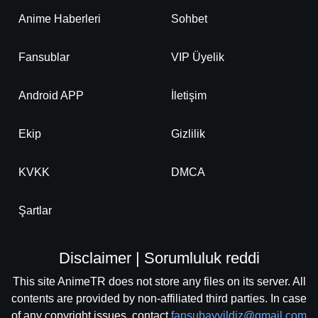
Anime Haberleri
Sohbet
Fansublar
VIP Üyelik
Android APP
İletişim
Ekip
Gizlilik
KVKK
DMCA
Şartlar
Disclaimer | Sorumluluk reddi
This site AnimeTR does not store any files on its server. All
contents are provided by non-affiliated third parties. In case
of any copyright issues, contact
fansubayyildiz@gmail.com