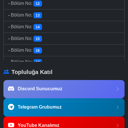
-
Bölüm No:
12
-
Bölüm No:
13
-
Bölüm No:
14
-
Bölüm No:
15
-
Bölüm No:
16
-
Bölüm No:
17
Topluluğa Katıl
-
Bölüm No:
18
-
Bölüm No:
19
Discord Sunucumuz
-
Bölüm No:
20
Telegram Grubumuz
-
Bölüm No:
21
-
Bölüm No:
22
YouTube Kanalımız