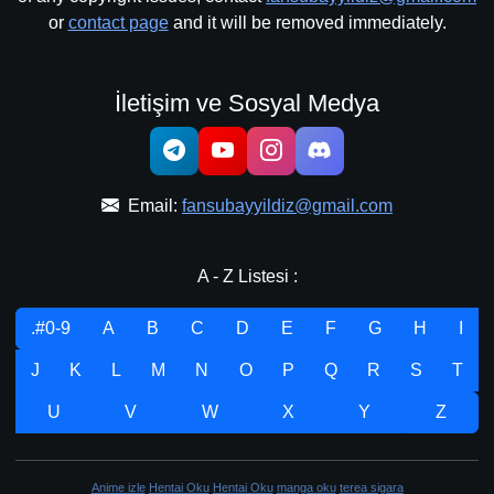
or
contact page
and it will be removed immediately.
İletişim ve Sosyal Medya
Email:
fansubayyildiz@gmail.com
A - Z Listesi :
.#0-9
A
B
C
D
E
F
G
H
I
J
K
L
M
N
O
P
Q
R
S
T
U
V
W
X
Y
Z
Anime izle
Hentai Oku
Hentai Oku
manga oku
terea sigara