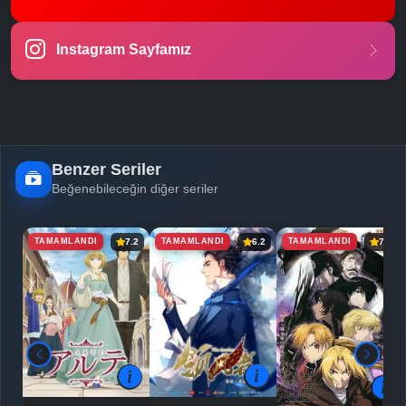
-
Bölüm No:
23
Instagram Sayfamız
-
Bölüm No:
24
-
Bölüm No:
25
Benzer Seriler
Beğenebileceğin diğer seriler
TAMAMLANDI
TAMAMLANDI
TAMAMLANDI
7.2
6.2
7.5