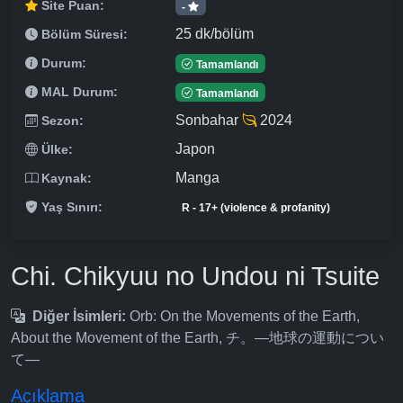
Site Puan:
-
25 dk/bölüm
Bölüm Süresi:
Durum:
Tamamlandı
MAL Durum:
Tamamlandı
Sonbahar
2024
Sezon:
Japon
Ülke:
Manga
Kaynak:
Yaş Sınırı:
R - 17+ (violence & profanity)
Chi. Chikyuu no Undou ni Tsuite
Diğer İsimleri:
Orb: On the Movements of the Earth,
About the Movement of the Earth, チ。―地球の運動につい
て―
Açıklama