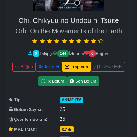
Chi. Chikyuu no Undou ni Tsuite
Orb: On the Movements of the Earth
Takipçi
İzlenme
Beğeni
0
146
0
Beğen
Takip Et
Fragman
Listeye Ekle
İlk Bölüm
Son Bölüm
Tip:
ANIME | TV
25
Bölüm Sayısı:
25
Çevrilen Bölüm:
MAL Puan:
8.7