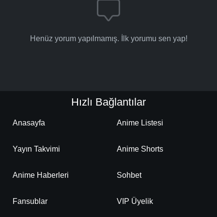
Detaylar
İzle
Bölüm No: 18
Henüz yorum yapılmamış. İlk yorumu sen yap!
Detaylar
İzle
Bölüm No: 19
Hızlı Bağlantılar
Detaylar
İzle
Bölüm No: 20
Anasayfa
Anime Listesi
Detaylar
İzle
Bölüm No: 21
Yayın Takvimi
Anime Shorts
Detaylar
İzle
Bölüm No: 22
Anime Haberleri
Sohbet
Fansublar
VIP Üyelik
Detaylar
İzle
Bölüm No: 23