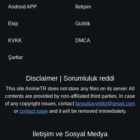
Android APP
İletişim
Detaylar
İzle
Bölüm No: 24
Ekip
Gizlilik
Detaylar
İzle
KVKK
DMCA
Bölüm No: 25
Şartlar
Disclaimer | Sorumluluk reddi
This site AnimeTR does not store any files on its server. All
contents are provided by non-affiliated third parties. In case
of any copyright issues, contact
fansubayyildiz@gmail.com
or
contact page
and it will be removed immediately.
İletişim ve Sosyal Medya