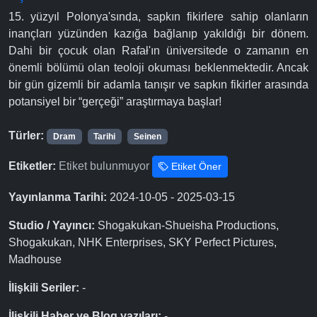
15. yüzyıl Polonya'sında, sapkın fikirlere sahip olanların
inançları yüzünden kazığa bağlanıp yakıldığı bir dönem.
Dahi bir çocuk olan Rafał'ın üniversitede o zamanın en
önemli bölümü olan teoloji okuması beklenmektedir. Ancak
bir gün gizemli bir adamla tanışır ve sapkın fikirler arasında
potansiyel bir “gerçeği” araştırmaya başlar!
Türler:
Dram
Tarihi
Seinen
Etiketler:
Etiket bulunmuyor
Etiket Öner
Yayınlanma Tarihi:
2024-10-05 - 2025-03-15
Studio / Yayıncı:
Shogakukan-Shueisha Productions,
Shogakukan, NHK Enterprises, SKY Perfect Pictures,
Madhouse
İlişkili Seriler:
-
İlişkili Haber ve Blog yazıları:
-