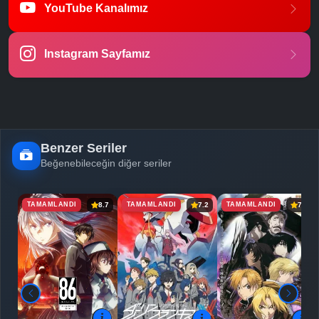
YouTube Kanalımız
-
Bölüm No:
23
Instagram Sayfamız
-
Bölüm No:
24
-
Bölüm No:
25
Benzer Seriler
Beğenebileceğin diğer seriler
TAMAMLANDI
TAMAMLANDI
TAMAMLANDI
8.7
7.2
7.5