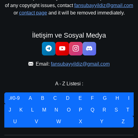
of any copyright issues, contact
fansubayyildiz@gmail.com
or
contact page
and it will be removed immediately.
İletişim ve Sosyal Medya
Email:
fansubayyildiz@gmail.com
A - Z Listesi :
.#0-9
A
B
C
D
E
F
G
H
I
J
K
L
M
N
O
P
Q
R
S
T
U
V
W
X
Y
Z