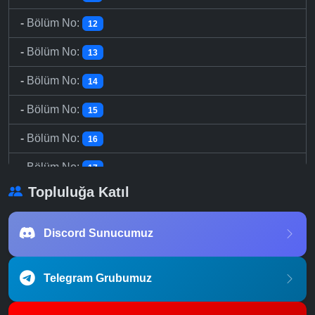
-
Bölüm No:
12
-
Bölüm No:
13
-
Bölüm No:
14
-
Bölüm No:
15
-
Bölüm No:
16
-
Bölüm No:
17
Topluluğa Katıl
-
Bölüm No:
18
-
Bölüm No:
19
Discord Sunucumuz
-
Bölüm No:
20
Telegram Grubumuz
-
Bölüm No:
21
-
Bölüm No:
22