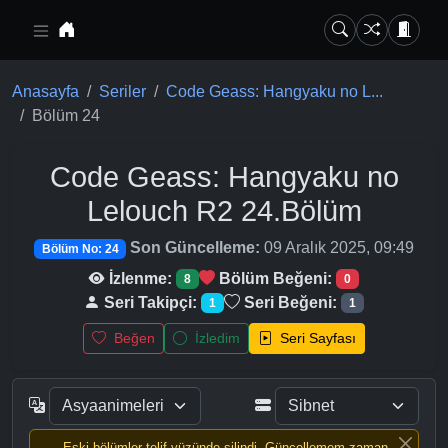
Ana içeriğe geç
Anasayfa
Seriler
Code Geass: Hangyaku no L...
Bölüm 24
Code Geass: Hangyaku no
Lelouch R2
24.Bölüm
Son Güncelleme:
09 Aralık 2025, 09:49
Bölüm No: 24
İzlenme:
Bölüm Beğeni:
8
0
Seri Takipçi:
Seri Beğeni:
1
1
Beğen
İzledim
Seri Sayfası
Eski bölümler telif yüzünde silindi, Güncellemem zaman