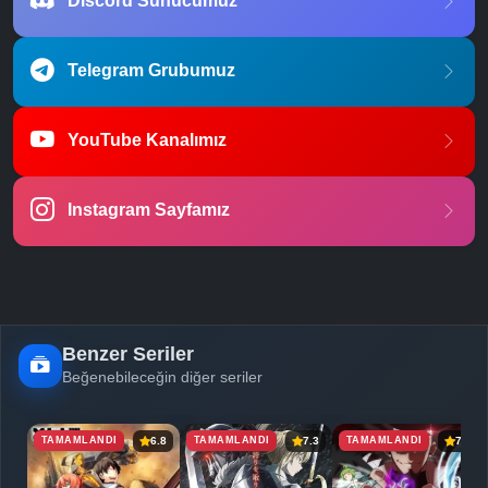
Discord Sunucumuz
Telegram Grubumuz
YouTube Kanalımız
Instagram Sayfamız
Benzer Seriler
Beğenebileceğin diğer seriler
TAMAMLANDI
TAMAMLANDI
TAMAMLANDI
6.8
7.3
7.4