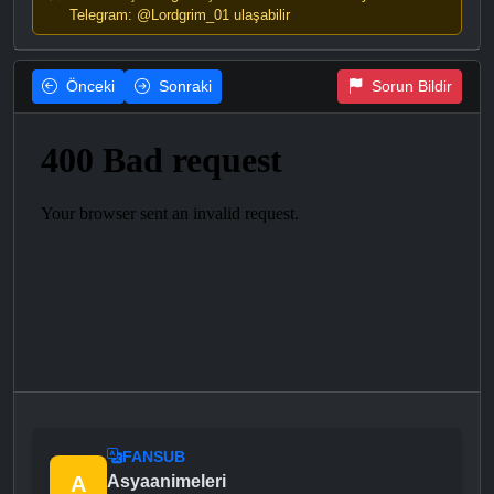
Telegram: @Lordgrim_01 ulaşabilir
Önceki
Sonraki
Sorun Bildir
FANSUB
A
Asyaanimeleri