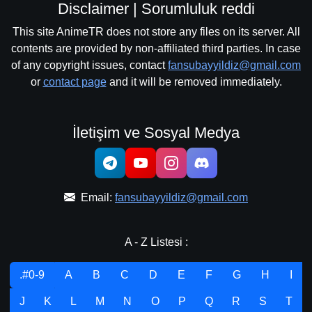
Disclaimer | Sorumluluk reddi
This site AnimeTR does not store any files on its server. All
contents are provided by non-affiliated third parties. In case
of any copyright issues, contact
fansubayyildiz@gmail.com
or
contact page
and it will be removed immediately.
İletişim ve Sosyal Medya
Email:
fansubayyildiz@gmail.com
A - Z Listesi :
.#0-9
A
B
C
D
E
F
G
H
I
J
K
L
M
N
O
P
Q
R
S
T