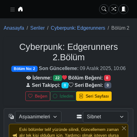
Ana içeriğe geç
Anasayfa
Seriler
Cyberpunk: Edgerunners
Bölüm 2
Cyberpunk: Edgerunners
2.Bölüm
Son Güncelleme:
09 Aralık 2025, 10:06
Bölüm No: 2
İzlenme:
Bölüm Beğeni:
22
0
Seri Takipçi:
Seri Beğeni:
0
0
Beğen
İzledim
Seri Sayfası
Eski bölümler telif yüzünde silindi, Güncellemem zaman
alır tek kişi olduğum için. Yardımcı olmak isteyen olursa