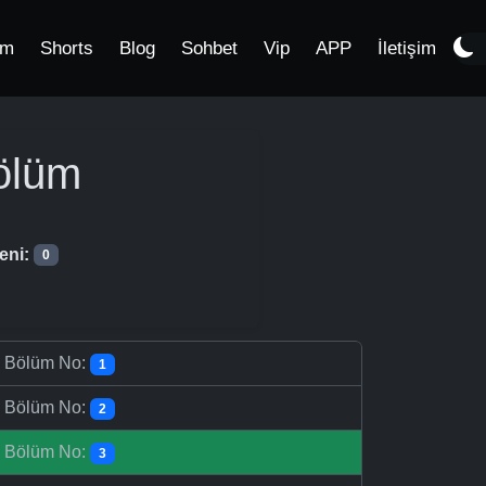
im
Shorts
Blog
Sohbet
Vip
APP
İletişim
ölüm
eni:
0
-
Bölüm No:
1
-
Bölüm No:
2
-
Bölüm No:
3