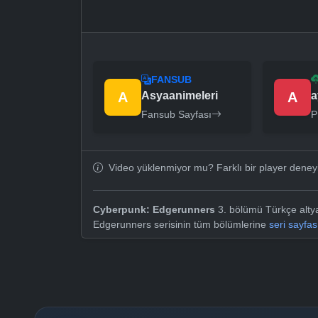
FANSUB
A
Asyaanimeleri
A
a
Fansub Sayfası
P
Video yüklenmiyor mu? Farklı bir player dene
Cyberpunk: Edgerunners
3. bölümü Türkçe altya
Edgerunners serisinin tüm bölümlerine
seri sayfa