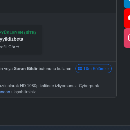
YÜKLEYEN (SITE)
yyildizbeta
rofili Gör
yin veya
Sorun Bildir
butonunu kullanın.
Tüm Bölümler
zılı olarak HD 1080p kalitede izliyorsunuz. Cyberpunk:
sından
ulaşabilirsiniz.