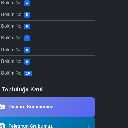
-
Bölüm No:
4
-
Bölüm No:
5
-
Bölüm No:
6
-
Bölüm No:
7
-
Bölüm No:
8
-
Bölüm No:
9
-
Bölüm No:
10
Topluluğa Katıl
Discord Sunucumuz
Telegram Grubumuz