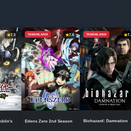
7.3
TAMAMLANDI
7.4
TAMAMLANDI
7.
Biohazard: Damnation
oblin's
Edens Zero 2nd Season