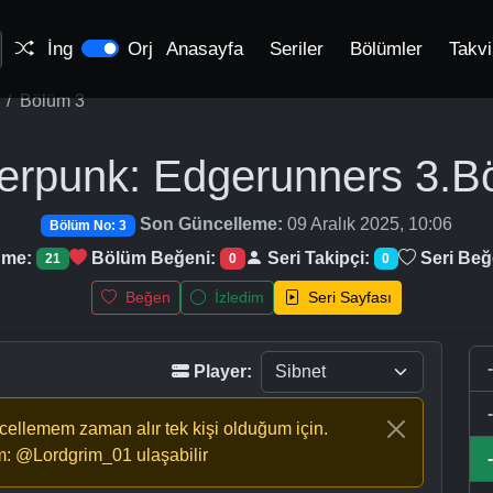
İng
Orj
Anasayfa
Seriler
Bölümler
Takv
Bölüm 3
erpunk: Edgerunners
3.B
Son Güncelleme:
09 Aralık 2025, 10:06
Bölüm No: 3
nme:
Bölüm Beğeni:
Seri Takipçi:
Seri Beğ
21
0
0
Beğen
İzledim
Seri Sayfası
Player:
ncellemem zaman alır tek kişi olduğum için.
m: @Lordgrim_01 ulaşabilir