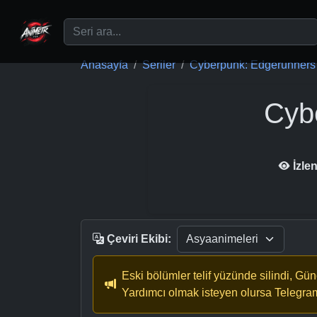
Ana içeriğe geç
Anasayfa
Seriler
Cyberpunk: Edgerunners
Cyb
İzle
Çeviri Ekibi:
Eski bölümler telif yüzünde silindi, Gü
Yardımcı olmak isteyen olursa Telegra