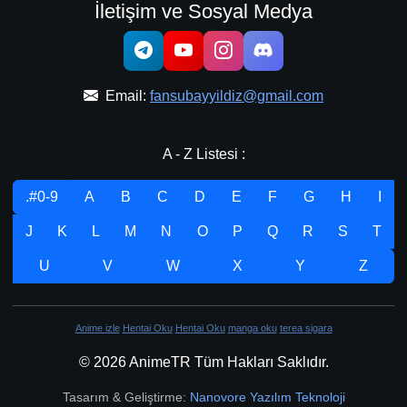
İletişim ve Sosyal Medya
Email:
fansubayyildiz@gmail.com
A - Z Listesi :
.#0-9
A
B
C
D
E
F
G
H
I
J
K
L
M
N
O
P
Q
R
S
T
U
V
W
X
Y
Z
Anime izle
Hentai Oku
Hentai Oku
manga oku
terea sigara
© 2026 AnimeTR Tüm Hakları Saklıdır.
Tasarım & Geliştirme:
Nanovore Yazılım Teknoloji