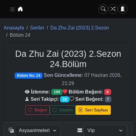
Ana içeriğe geç
Anasayfa
Seriler
Da Zhu Zai (2023) 2.Sezon
Bölüm 24
Da Zhu Zai (2023) 2.Sezon
24.Bölüm
Son Güncelleme:
07 Haziran 2026,
Bölüm No: 24
21:29
İzlenme:
Bölüm Beğeni:
199
6
Seri Takipçi:
Seri Beğeni:
18
7
Beğen
İzledim
Seri Sayfası