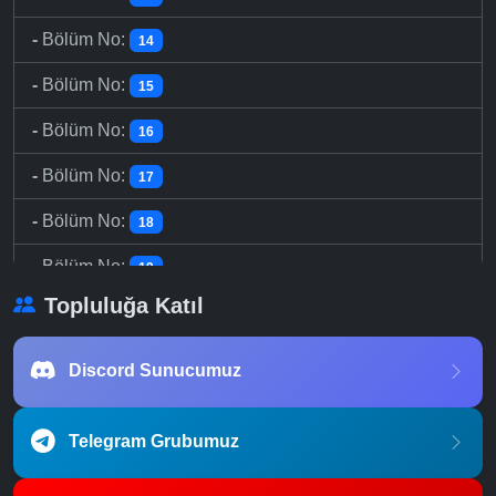
-
Bölüm No:
14
-
Bölüm No:
15
-
Bölüm No:
16
-
Bölüm No:
17
-
Bölüm No:
18
-
Bölüm No:
19
Topluluğa Katıl
-
Bölüm No:
19
-
Bölüm No:
21
Discord Sunucumuz
-
Bölüm No:
22
Telegram Grubumuz
-
Bölüm No:
23
-
Bölüm No:
24