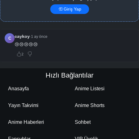
Giriş Yap
caykoy
1 ay önce
·
C
😢😢😢😢😢
2
Hızlı Bağlantılar
Anasayfa
Anime Listesi
Yayın Takvimi
Anime Shorts
Anime Haberleri
Sohbet
Fansublar
VIP Üyelik