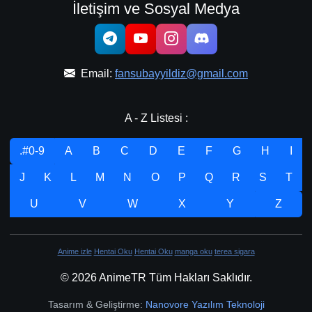
İletişim ve Sosyal Medya
Email:
fansubayyildiz@gmail.com
A - Z Listesi :
.#0-9
A
B
C
D
E
F
G
H
I
J
K
L
M
N
O
P
Q
R
S
T
U
V
W
X
Y
Z
Anime izle
Hentai Oku
Hentai Oku
manga oku
terea sigara
© 2026 AnimeTR Tüm Hakları Saklıdır.
Tasarım & Geliştirme:
Nanovore Yazılım Teknoloji