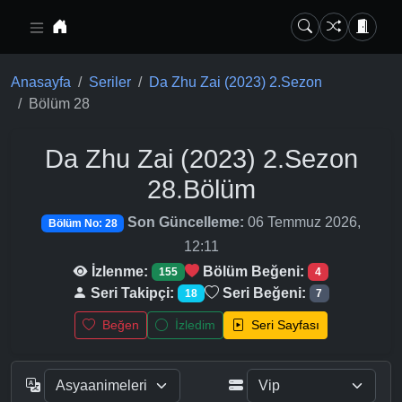
Ana içeriğe geç
Anasayfa
Seriler
Da Zhu Zai (2023) 2.Sezon
Bölüm 28
Da Zhu Zai (2023) 2.Sezon
28.Bölüm
Son Güncelleme:
06 Temmuz 2026,
Bölüm No: 28
12:11
İzlenme:
Bölüm Beğeni:
155
4
Seri Takipçi:
Seri Beğeni:
18
7
Beğen
İzledim
Seri Sayfası