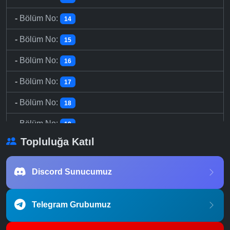
-
Bölüm No:
14
-
Bölüm No:
15
-
Bölüm No:
16
-
Bölüm No:
17
-
Bölüm No:
18
-
Bölüm No:
19
Topluluğa Katıl
-
Bölüm No:
19
-
Bölüm No:
21
Discord Sunucumuz
-
Bölüm No:
22
Telegram Grubumuz
-
Bölüm No:
23
-
Bölüm No:
24