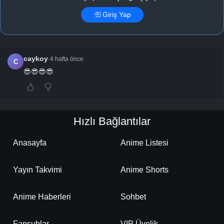
Giriş Yap
caykoy
4 hafta önce
·
C
😎😎😎😎
Hızlı Bağlantılar
Anasayfa
Anime Listesi
Yayın Takvimi
Anime Shorts
Anime Haberleri
Sohbet
Fansublar
VIP Üyelik