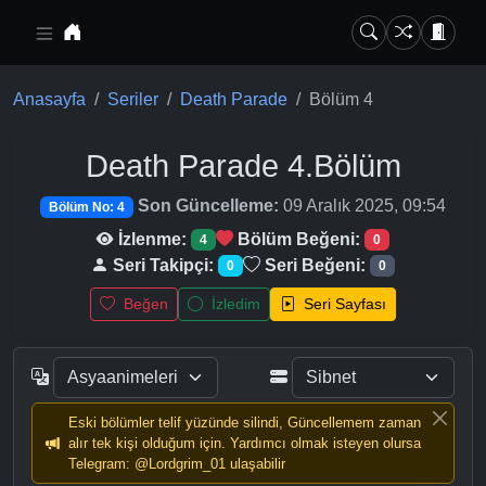
Ana içeriğe geç
Anasayfa
Seriler
Death Parade
Bölüm 4
Death Parade
4.Bölüm
Son Güncelleme:
09 Aralık 2025, 09:54
Bölüm No: 4
İzlenme:
Bölüm Beğeni:
4
0
Seri Takipçi:
Seri Beğeni:
0
0
Beğen
İzledim
Seri Sayfası
Eski bölümler telif yüzünde silindi, Güncellemem zaman
alır tek kişi olduğum için. Yardımcı olmak isteyen olursa
Telegram: @Lordgrim_01 ulaşabilir