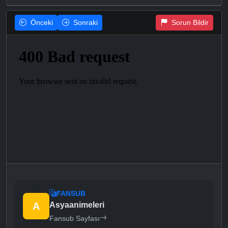
Önceki
Sonraki
Sorun Bildir
FANSUB
A
Asyaanimeleri
Fansub Sayfası