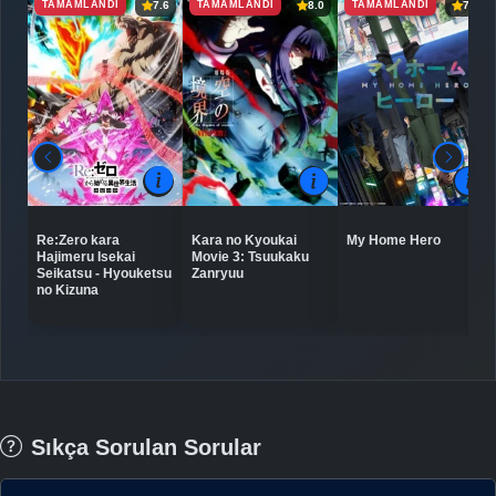
TAMAMLANDI
TAMAMLANDI
TAMAMLANDI
7.6
8.0
7.1
Re:Zero kara
Kara no Kyoukai
My Home Hero
Hajimeru Isekai
Movie 3: Tsuukaku
Seikatsu - Hyouketsu
Zanryuu
no Kizuna
Sıkça Sorulan Sorular