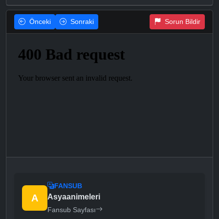
Önceki
Sonraki
Sorun Bildir
FANSUB
A
Asyaanimeleri
Fansub Sayfası