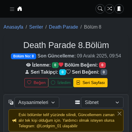
Ana içeriğe geç
Anasayfa
Seriler
Death Parade
Bölüm 8
Death Parade
8.Bölüm
Son Güncelleme:
09 Aralık 2025, 09:54
Bölüm No: 8
İzlenme:
Bölüm Beğeni:
0
0
Seri Takipçi:
Seri Beğeni:
0
0
Beğen
İzledim
Seri Sayfası
Eski bölümler telif yüzünde silindi, Güncellemem zaman
alır tek kişi olduğum için. Yardımcı olmak isteyen olursa
Telegram: @Lordgrim_01 ulaşabilir