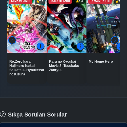
TAMAMLANDI
TAMAMLANDI
TAMAMLANDI
7.6
8.0
7.1
Re:Zero kara
Kara no Kyoukai
My Home Hero
Hajimeru Isekai
Movie 3: Tsuukaku
Seikatsu - Hyouketsu
Zanryuu
no Kizuna
Sıkça Sorulan Sorular