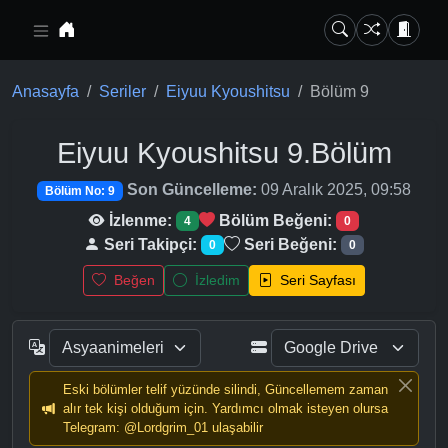
Ana içeriğe geç
Anasayfa
Seriler
Eiyuu Kyoushitsu
Bölüm 9
Eiyuu Kyoushitsu
9.Bölüm
Son Güncelleme:
09 Aralık 2025, 09:58
Bölüm No: 9
İzlenme:
Bölüm Beğeni:
4
0
Seri Takipçi:
Seri Beğeni:
0
0
Beğen
İzledim
Seri Sayfası
Eski bölümler telif yüzünde silindi, Güncellemem zaman
alır tek kişi olduğum için. Yardımcı olmak isteyen olursa
Telegram: @Lordgrim_01 ulaşabilir