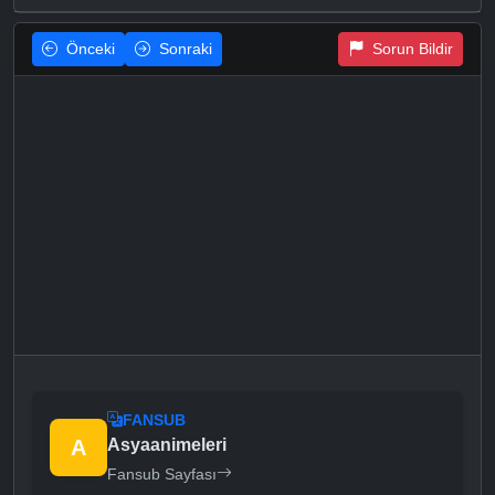
Önceki
Sonraki
Sorun Bildir
FANSUB
A
Asyaanimeleri
Fansub Sayfası