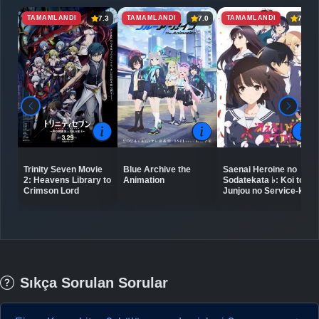
TAMAMLANDI
TAMAMLANDI
TAMAMLANDI
7.3
7.0
7.4
Trinity Seven Movie
Blue Archive the
Saenai Heroine no
2: Heavens Library to
Animation
Sodatekata ♭: Koi to
Crimson Lord
Junjou no Service-kai
Sıkça Sorulan Sorular