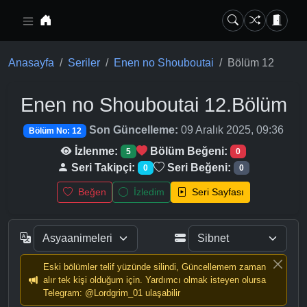
Ana içeriğe geç
Anasayfa
Seriler
Enen no Shouboutai
Bölüm 12
Enen no Shouboutai
12.Bölüm
Son Güncelleme:
09 Aralık 2025, 09:36
Bölüm No: 12
İzlenme:
Bölüm Beğeni:
5
0
Seri Takipçi:
Seri Beğeni:
0
0
Beğen
İzledim
Seri Sayfası
Eski bölümler telif yüzünde silindi, Güncellemem zaman
alır tek kişi olduğum için. Yardımcı olmak isteyen olursa
Telegram: @Lordgrim_01 ulaşabilir