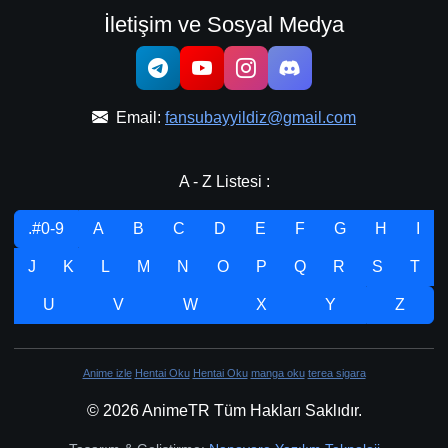
İletişim ve Sosyal Medya
Email:
fansubayyildiz@gmail.com
A - Z Listesi :
.#0-9
A
B
C
D
E
F
G
H
I
J
K
L
M
N
O
P
Q
R
S
T
U
V
W
X
Y
Z
Anime izle
Hentai Oku
Hentai Oku
manga oku
terea sigara
© 2026 AnimeTR Tüm Hakları Saklıdır.