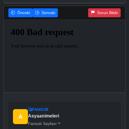
Önceki
Sonraki
Sorun Bildir
FANSUB
A
Asyaanimeleri
Fansub Sayfası