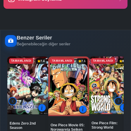
Benzer Seriler
Beğenebileceğin diğer seriler
TAMAMLANDI
TAMAMLANDI
TAMAMLANDI
7.4
7.1
8.0
One Piece Film:
Edens Zero 2nd
One Piece Movie 05:
Strong World
Season
Norowareta Seiken