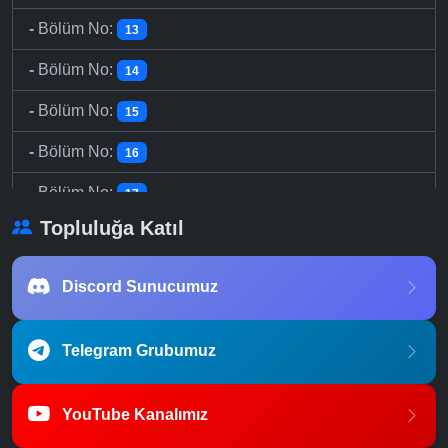
-
Bölüm No:
13
-
Bölüm No:
14
-
Bölüm No:
15
-
Bölüm No:
16
-
Bölüm No:
17
Topluluğa Katıl
-
Bölüm No:
18
-
Bölüm No:
19
Discord Sunucumuz
-
Bölüm No:
20
Telegram Grubumuz
-
Bölüm No:
21
-
Bölüm No:
22
YouTube Kanalımız
-
Bölüm No:
23