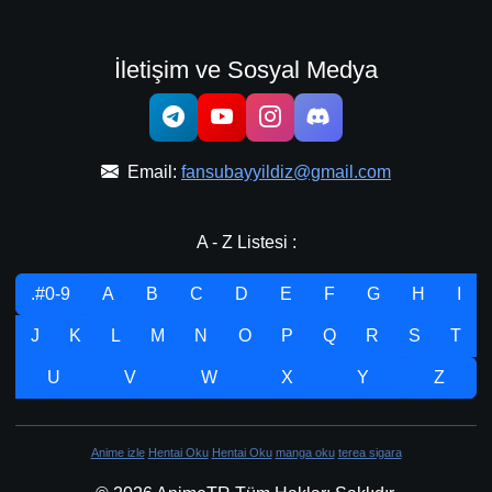
İletişim ve Sosyal Medya
Email:
fansubayyildiz@gmail.com
A - Z Listesi :
.#0-9
A
B
C
D
E
F
G
H
I
J
K
L
M
N
O
P
Q
R
S
T
U
V
W
X
Y
Z
Anime izle
Hentai Oku
Hentai Oku
manga oku
terea sigara