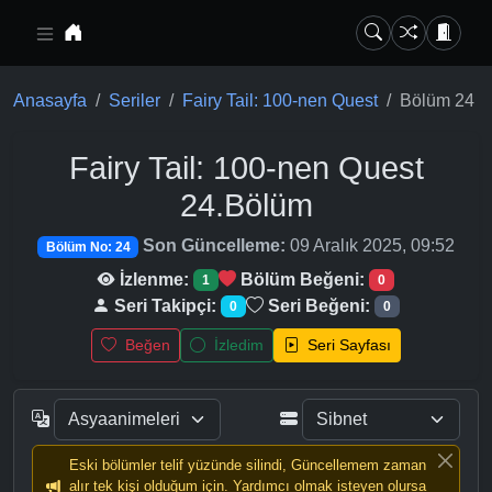
Ana içeriğe geç
Anasayfa
Seriler
Fairy Tail: 100-nen Quest
Bölüm 24
Fairy Tail: 100-nen Quest
24.Bölüm
Son Güncelleme:
09 Aralık 2025, 09:52
Bölüm No: 24
İzlenme:
Bölüm Beğeni:
1
0
Seri Takipçi:
Seri Beğeni:
0
0
Beğen
İzledim
Seri Sayfası
Eski bölümler telif yüzünde silindi, Güncellemem zaman
alır tek kişi olduğum için. Yardımcı olmak isteyen olursa