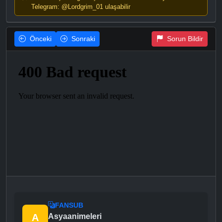
Telegram: @Lordgrim_01 ulaşabilir
Önceki
Sonraki
Sorun Bildir
FANSUB
A
Asyaanimeleri