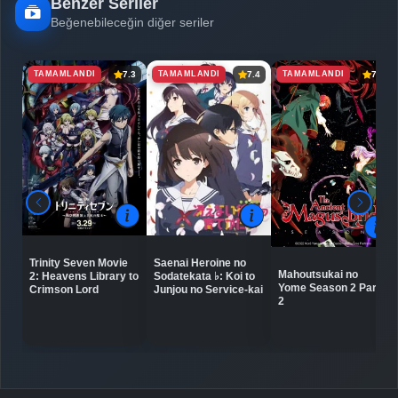
Benzer Seriler
Beğenebileceğin diğer seriler
TAMAMLANDI
TAMAMLANDI
TAMAMLANDI
7.3
7.4
7.9
Trinity Seven Movie
Saenai Heroine no
Mahoutsukai no
2: Heavens Library to
Sodatekata ♭: Koi to
Yome Season 2 Part
Crimson Lord
Junjou no Service-kai
2