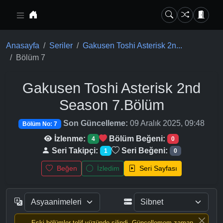
Ana içeriğe geç
Anasayfa
Seriler
Gakusen Toshi Asterisk 2n...
Bölüm 7
Gakusen Toshi Asterisk 2nd
Season
7.Bölüm
Son Güncelleme:
09 Aralık 2025, 09:48
Bölüm No: 7
İzlenme:
Bölüm Beğeni:
4
0
Seri Takipçi:
Seri Beğeni:
1
0
Beğen
İzledim
Seri Sayfası
Eski bölümler telif yüzünde silindi, Güncellemem zaman