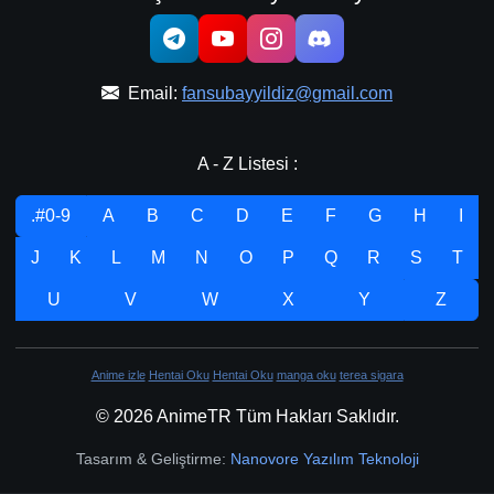
Email:
fansubayyildiz@gmail.com
A - Z Listesi :
.#0-9
A
B
C
D
E
F
G
H
I
J
K
L
M
N
O
P
Q
R
S
T
U
V
W
X
Y
Z
Anime izle
Hentai Oku
Hentai Oku
manga oku
terea sigara
© 2026 AnimeTR Tüm Hakları Saklıdır.
Tasarım & Geliştirme:
Nanovore Yazılım Teknoloji