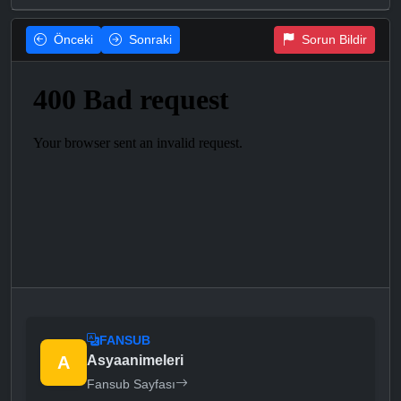
Önceki
Sonraki
Sorun Bildir
FANSUB
A
Asyaanimeleri
Fansub Sayfası