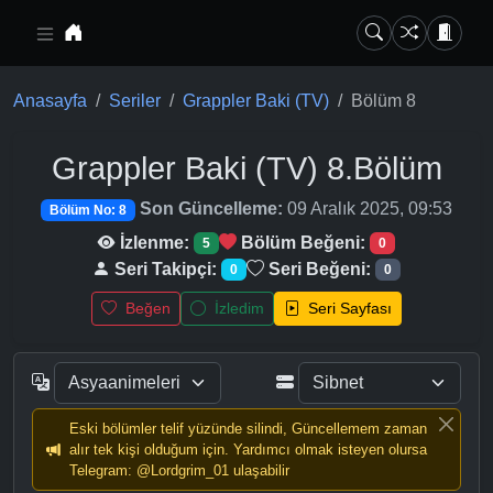
Ana içeriğe geç
Anasayfa
Seriler
Grappler Baki (TV)
Bölüm 8
Grappler Baki (TV)
8.Bölüm
Son Güncelleme:
09 Aralık 2025, 09:53
Bölüm No: 8
İzlenme:
Bölüm Beğeni:
5
0
Seri Takipçi:
Seri Beğeni:
0
0
Beğen
İzledim
Seri Sayfası
Eski bölümler telif yüzünde silindi, Güncellemem zaman
alır tek kişi olduğum için. Yardımcı olmak isteyen olursa
Telegram: @Lordgrim_01 ulaşabilir