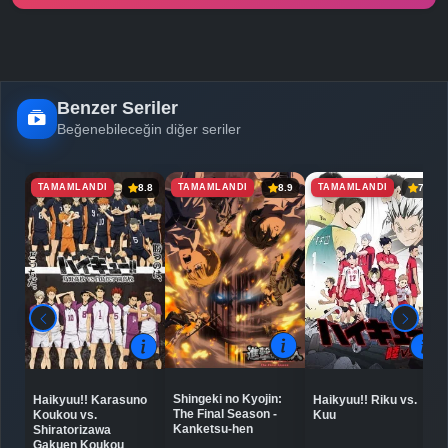
Benzer Seriler
Beğenebileceğin diğer seriler
TAMAMLANDI
TAMAMLANDI
TAMAMLANDI
8.8
8.9
7.8
Shingeki no Kyojin:
Haikyuu!! Karasuno
Haikyuu!! Riku vs.
The Final Season -
Koukou vs.
Kuu
Kanketsu-hen
Shiratorizawa
Gakuen Koukou