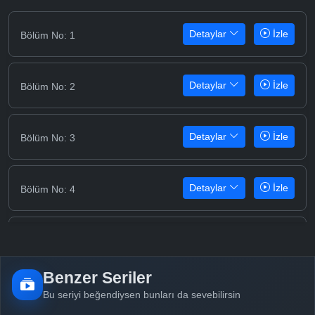
Detaylar
İzle
Bölüm No: 1
Detaylar
İzle
Bölüm No: 2
Detaylar
İzle
Bölüm No: 3
Detaylar
İzle
Bölüm No: 4
Detaylar
İzle
Bölüm No: 5
Benzer Seriler
Detaylar
İzle
Bölüm No: 6
Bu seriyi beğendiysen bunları da sevebilirsin