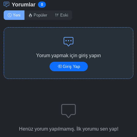
Yorumlar
0
Detaylar
İzle
Bölüm No: 13
Yeni
Popüler
Eski
Detaylar
İzle
Bölüm No: 14
Detaylar
İzle
Bölüm No: 15
Yorum yapmak için giriş yapın
Giriş Yap
Detaylar
İzle
Bölüm No: 16
Detaylar
İzle
Bölüm No: 17
Detaylar
İzle
Bölüm No: 18
Henüz yorum yapılmamış. İlk yorumu sen yap!