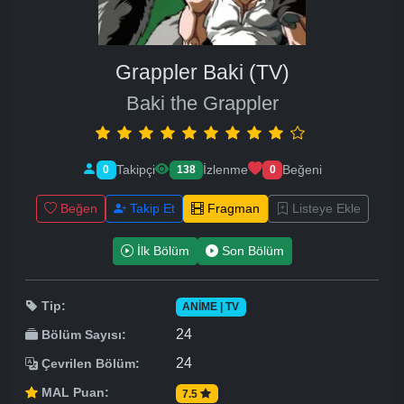
Grappler Baki (TV)
Baki the Grappler
Takipçi
İzlenme
Beğeni
0
138
0
Beğen
Takip Et
Fragman
Listeye Ekle
İlk Bölüm
Son Bölüm
Tip:
ANIME | TV
24
Bölüm Sayısı:
24
Çevrilen Bölüm:
MAL Puan:
7.5