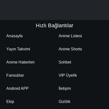
Detaylar
İzle
Bölüm No: 19
Detaylar
İzle
Bölüm No: 20
Hızlı Bağlantılar
Anasayfa
Anime Listesi
Detaylar
İzle
Bölüm No: 21
Yayın Takvimi
Anime Shorts
Detaylar
İzle
Bölüm No: 22
Anime Haberleri
Sohbet
Fansublar
VIP Üyelik
Detaylar
İzle
Bölüm No: 23
Android APP
İletişim
Detaylar
İzle
Bölüm No: 24
Ekip
Gizlilik