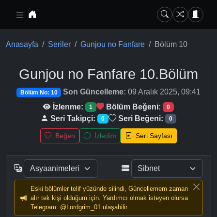
Ana içeriğe geç
Anasayfa
Seriler
Gunjou no Fanfare
Bölüm 10
Gunjou no Fanfare
10.Bölüm
Son Güncelleme:
09 Aralık 2025, 09:41
Bölüm No: 10
İzlenme:
Bölüm Beğeni:
1
0
Seri Takipçi:
Seri Beğeni:
0
0
Beğen
İzledim
Seri Sayfası
Eski bölümler telif yüzünde silindi, Güncellemem zaman
alır tek kişi olduğum için. Yardımcı olmak isteyen olursa
Telegram: @Lordgrim_01 ulaşabilir