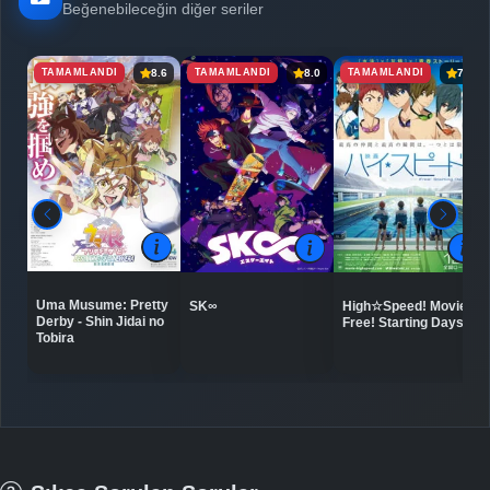
Beğenebileceğin diğer seriler
TAMAMLANDI
TAMAMLANDI
TAMAMLANDI
8.6
8.0
7.9
Uma Musume: Pretty
SK∞
High☆Speed! Movie:
Derby - Shin Jidai no
Free! Starting Days
Tobira