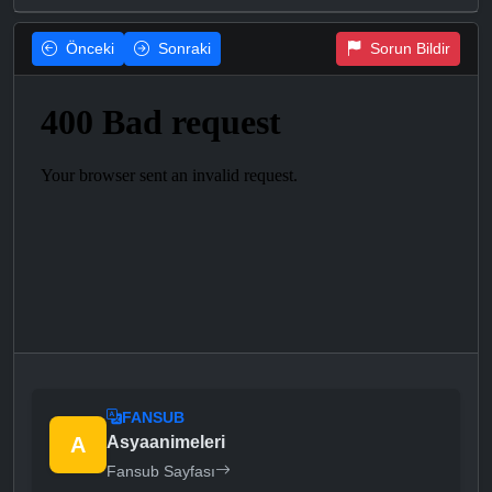
Önceki
Sonraki
Sorun Bildir
FANSUB
A
Asyaanimeleri
Fansub Sayfası