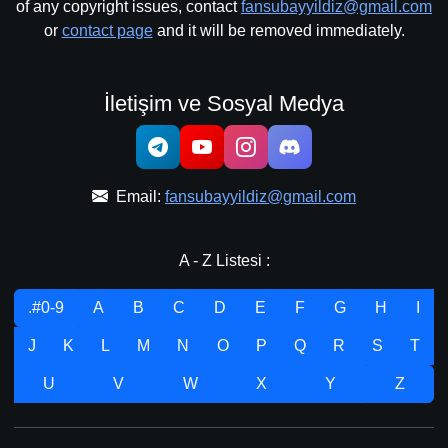
of any copyright issues, contact
fansubayyildiz@gmail.com
or
contact page
and it will be removed immediately.
İletişim ve Sosyal Medya
Email:
fansubayyildiz@gmail.com
A - Z Listesi :
.#0-9
A
B
C
D
E
F
G
H
I
J
K
L
M
N
O
P
Q
R
S
T
U
V
W
X
Y
Z