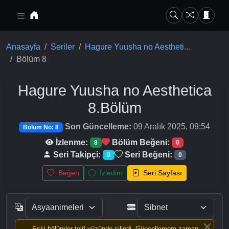
Ana içeriğe geç
Anasayfa
Seriler
Hagure Yuusha no Aestheti...
Bölüm 8
Hagure Yuusha no Aesthetica
8.Bölüm
Son Güncelleme:
09 Aralık 2025, 09:54
Bölüm No: 8
İzlenme:
Bölüm Beğeni:
8
0
Seri Takipçi:
Seri Beğeni:
0
0
Beğen
İzledim
Seri Sayfası
Eski bölümler telif yüzünde silindi, Güncellemem zaman