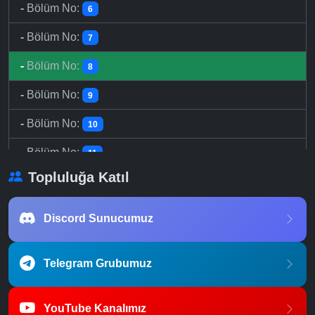
-
Bölüm No:
6
-
Bölüm No:
7
-
Bölüm No:
8
-
Bölüm No:
9
-
Bölüm No:
10
-
Bölüm No:
11
Topluluğa Katıl
-
Bölüm No:
12
Discord Sunucumuz
Telegram Grubumuz
YouTube Kanalımız