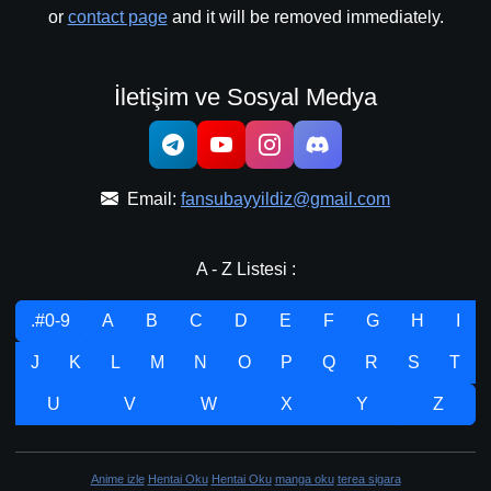
or
contact page
and it will be removed immediately.
İletişim ve Sosyal Medya
Email:
fansubayyildiz@gmail.com
A - Z Listesi :
.#0-9
A
B
C
D
E
F
G
H
I
J
K
L
M
N
O
P
Q
R
S
T
U
V
W
X
Y
Z
Anime izle
Hentai Oku
Hentai Oku
manga oku
terea sigara