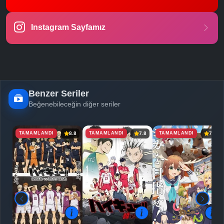
-
Bölüm No:
22
Instagram Sayfamız
-
Bölüm No:
23
-
Bölüm No:
24
-
Bölüm No:
25
Benzer Seriler
Beğenebileceğin diğer seriler
TAMAMLANDI
TAMAMLANDI
TAMAMLANDI
8.8
7.8
7.0