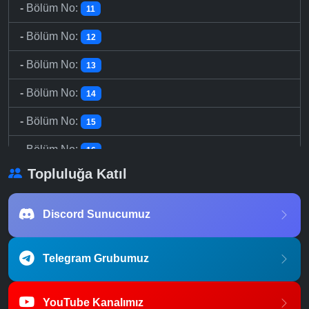
-
Bölüm No:
11
-
Bölüm No:
12
-
Bölüm No:
13
-
Bölüm No:
14
-
Bölüm No:
15
-
Bölüm No:
16
Topluluğa Katıl
-
Bölüm No:
17
-
Bölüm No:
18
Discord Sunucumuz
-
Bölüm No:
19
Telegram Grubumuz
-
Bölüm No:
20
-
Bölüm No:
21
YouTube Kanalımız