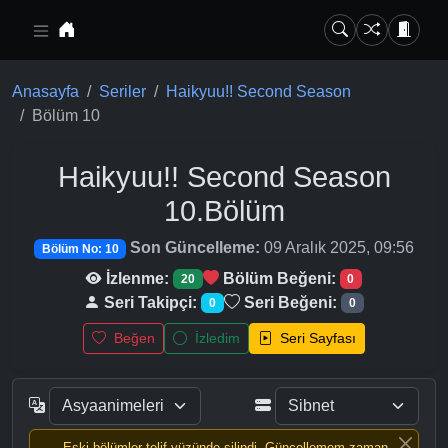
Ana içeriğe geç
Anasayfa
Seriler
Haikyuu!! Second Season
Bölüm 10
Haikyuu!! Second Season
10.Bölüm
Son Güncelleme:
09 Aralık 2025, 09:56
Bölüm No: 10
İzlenme:
Bölüm Beğeni:
20
0
Seri Takipçi:
Seri Beğeni:
0
0
Beğen
İzledim
Seri Sayfası
Eski bölümler telif yüzünde silindi, Güncellemem zaman