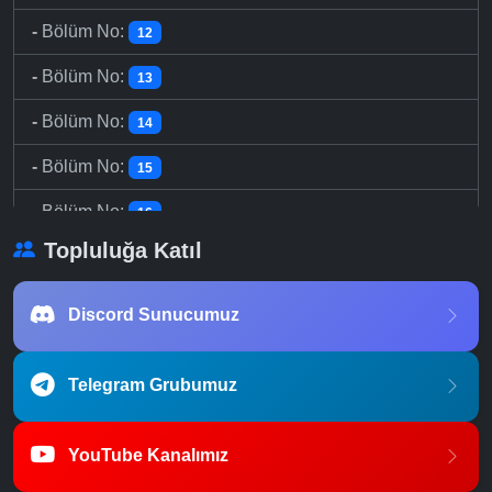
-
Bölüm No:
12
-
Bölüm No:
13
-
Bölüm No:
14
-
Bölüm No:
15
-
Bölüm No:
16
Topluluğa Katıl
-
Bölüm No:
17
-
Bölüm No:
18
Discord Sunucumuz
-
Bölüm No:
19
Telegram Grubumuz
-
Bölüm No:
20
-
Bölüm No:
21
YouTube Kanalımız
-
Bölüm No:
22