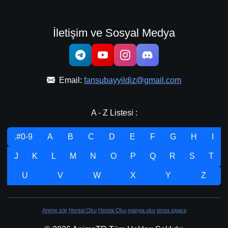
İletişim ve Sosyal Medya
Email:
fansubayyildiz@gmail.com
A - Z Listesi :
.#0-9
A
B
C
D
E
F
G
H
I
J
K
L
M
N
O
P
Q
R
S
T
U
V
W
X
Y
Z
Anime izle
Hentai Oku
Hentai Oku
manga oku
terea sigara