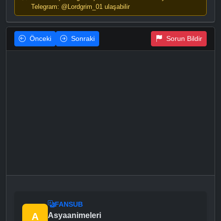
Telegram: @Lordgrim_01 ulaşabilir
Önceki
Sonraki
Sorun Bildir
FANSUB
A
Asyaanimeleri