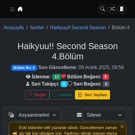
Ana içeriğe geç
Anasayfa
Seriler
Haikyuu!! Second Season
Bölüm 4
Haikyuu!! Second Season
4.Bölüm
Son Güncelleme:
09 Aralık 2025, 09:56
Bölüm No: 4
İzlenme:
Bölüm Beğeni:
13
0
Seri Takipçi:
Seri Beğeni:
0
0
Beğen
İzledim
Seri Sayfası
Eski bölümler telif yüzünde silindi, Güncellemem zaman
alır tek kişi olduğum için. Yardımcı olmak isteyen olursa