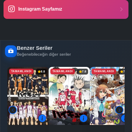
Instagram Sayfamız
-
Bölüm No:
23
-
Bölüm No:
24
-
Bölüm No:
25
Benzer Seriler
Beğenebileceğin diğer seriler
TAMAMLANDI
TAMAMLANDI
TAMAMLANDI
8.8
7.8
7.0