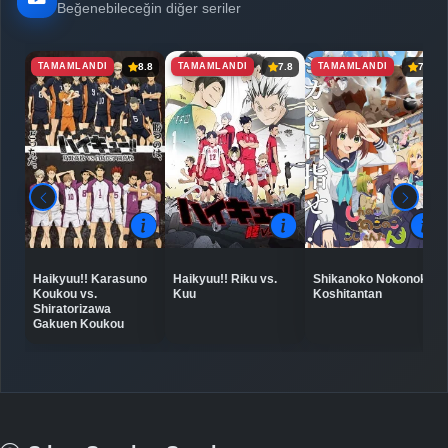
Beğenebileceğin diğer seriler
TAMAMLANDI
TAMAMLANDI
TAMAMLANDI
8.8
7.8
7.0
Haikyuu!! Karasuno
Haikyuu!! Riku vs.
Shikanoko Nokonoko
Koukou vs.
Kuu
Koshitantan
Shiratorizawa
Gakuen Koukou