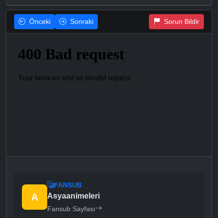
Önceki
Sonraki
Sorun Bildir
FANSUB
A
Asyaanimeleri
Fansub Sayfası