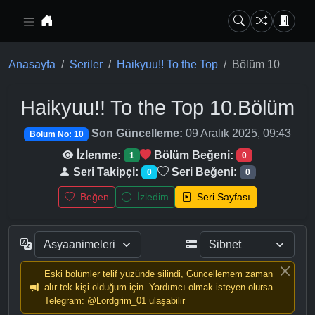
Ana içeriğe geç
Anasayfa
Seriler
Haikyuu!! To the Top
Bölüm 10
Haikyuu!! To the Top
10.Bölüm
Son Güncelleme:
09 Aralık 2025, 09:43
Bölüm No: 10
İzlenme:
Bölüm Beğeni:
1
0
Seri Takipçi:
Seri Beğeni:
0
0
Beğen
İzledim
Seri Sayfası
Eski bölümler telif yüzünde silindi, Güncellemem zaman
alır tek kişi olduğum için. Yardımcı olmak isteyen olursa
Telegram: @Lordgrim_01 ulaşabilir