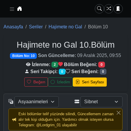
Ana içeriğe geç
Anasayfa
Seriler
Hajimete no Gal
Bölüm 10
Hajimete no Gal
10.Bölüm
Son Güncelleme:
09 Aralık 2025, 09:55
Bölüm No: 10
İzlenme:
Bölüm Beğeni:
2
0
Seri Takipçi:
Seri Beğeni:
0
0
Beğen
İzledim
Seri Sayfası
Eski bölümler telif yüzünde silindi, Güncellemem zaman
alır tek kişi olduğum için. Yardımcı olmak isteyen olursa
Telegram: @Lordgrim_01 ulaşabilir