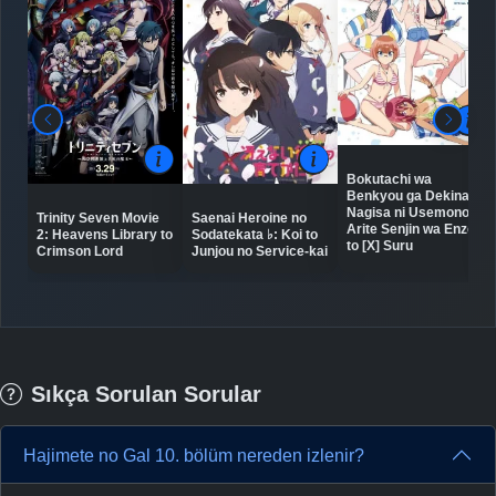
Bokutachi wa
Benkyou ga Dekinai:
Nagisa ni Usemono
Trinity Seven Movie
Saenai Heroine no
Arite Senjin wa Enzen
2: Heavens Library to
Sodatekata ♭: Koi to
to [X] Suru
Crimson Lord
Junjou no Service-kai
Sıkça Sorulan Sorular
Hajimete no Gal 10. bölüm nereden izlenir?