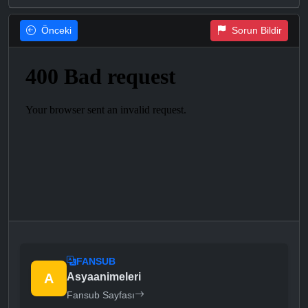
Önceki
Sorun Bildir
FANSUB
A
Asyaanimeleri
Fansub Sayfası