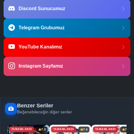
Discord Sunucumuz
Telegram Grubumuz
YouTube Kanalımız
Instagram Sayfamız
Benzer Seriler
Beğenebileceğin diğer seriler
TAMAMLANDI
TAMAMLANDI
TAMAMLANDI
7.3
7.4
7.3