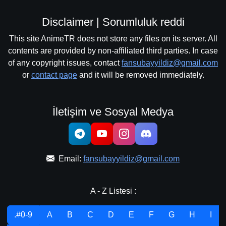
Disclaimer | Sorumluluk reddi
This site AnimeTR does not store any files on its server. All
contents are provided by non-affiliated third parties. In case
of any copyright issues, contact
fansubayyildiz@gmail.com
or
contact page
and it will be removed immediately.
İletişim ve Sosyal Medya
Email:
fansubayyildiz@gmail.com
A - Z Listesi :
.#0-9
A
B
C
D
E
F
G
H
I