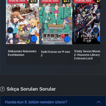
TAMAMLANDI
TAMAMLANDI
TAMAMLANDI
7.0
8.4
7.3
Shikanoko Nokonoko
Trinity Seven Movie
Saiki Kusuo no Ψ-nan
Koshitantan
2: Heavens Library to
2
Crimson Lord
Sıkça Sorulan Sorular
Handa-kun 8. bölüm nereden izlenir?