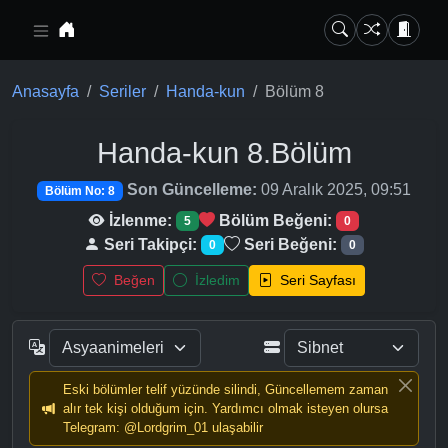
Ana içeriğe geç
Anasayfa
Seriler
Handa-kun
Bölüm 8
Handa-kun
8.Bölüm
Son Güncelleme:
09 Aralık 2025, 09:51
Bölüm No: 8
İzlenme:
Bölüm Beğeni:
5
0
Seri Takipçi:
Seri Beğeni:
0
0
Beğen
İzledim
Seri Sayfası
Eski bölümler telif yüzünde silindi, Güncellemem zaman
alır tek kişi olduğum için. Yardımcı olmak isteyen olursa
Telegram: @Lordgrim_01 ulaşabilir