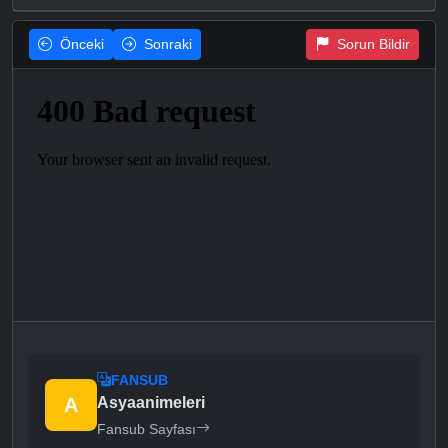
Önceki
Sonraki
Sorun Bildir
FANSUB
A
Asyaanimeleri
Fansub Sayfası