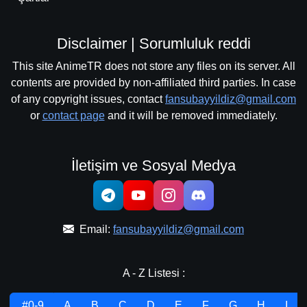
Disclaimer | Sorumluluk reddi
This site AnimeTR does not store any files on its server. All
contents are provided by non-affiliated third parties. In case
of any copyright issues, contact
fansubayyildiz@gmail.com
or
contact page
and it will be removed immediately.
İletişim ve Sosyal Medya
Email:
fansubayyildiz@gmail.com
A - Z Listesi :
.#0-9
A
B
C
D
E
F
G
H
I