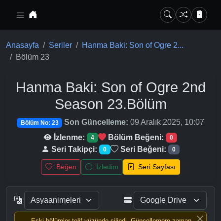
Ana içeriğe geç
Anasayfa
Seriler
Hanma Baki: Son of Ogre 2...
Bölüm 23
Hanma Baki: Son of Ogre 2nd
Season
23.Bölüm
Son Güncelleme:
09 Aralık 2025, 10:07
Bölüm No: 23
İzlenme:
Bölüm Beğeni:
4
0
Seri Takipçi:
Seri Beğeni:
0
0
Beğen
İzledim
Seri Sayfası
Eski bölümler telif yüzünde silindi, Güncellemem zaman