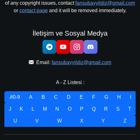
of any copyright issues, contact
fansubayyildiz@gmail.com
or
contact page
and it will be removed immediately.
İletişim ve Sosyal Medya
Email:
fansubayyildiz@gmail.com
A - Z Listesi :
.#0-9
A
B
C
D
E
F
G
H
I
J
K
L
M
N
O
P
Q
R
S
T
U
V
W
X
Y
Z