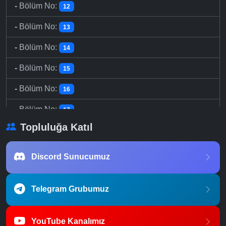
-
Bölüm No:
12
-
Bölüm No:
13
-
Bölüm No:
14
-
Bölüm No:
15
-
Bölüm No:
16
-
Bölüm No:
17
Topluluğa Katıl
-
Bölüm No:
18
-
Bölüm No:
19
Discord Sunucumuz
-
Bölüm No:
20
Telegram Grubumuz
-
Bölüm No:
21
-
Bölüm No:
22
YouTube Kanalımız