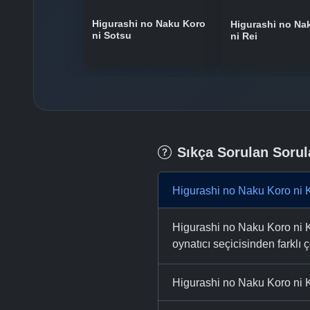
Higurashi no Naku Koro
Higurashi no Na
ni Sotsu
ni Rei
Sıkça Sorulan Sorul
Higurashi no Naku Koro ni K
Higurashi no Naku Koro ni K
oynatıcı seçicisinden farklı ç
Higurashi no Naku Koro ni K