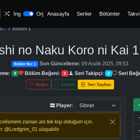
İng
Orj
Anasayfa
Seriler
Bölümler
Takv
...
Bölüm 1
shi no Naku Koro ni Kai
1
Son Güncelleme:
09 Aralık 2025, 09:53
Bölüm No: 1
enme:
Bölüm Beğeni:
Seri Takipçi:
Seri Beğ
9
0
0
Beğen
İzledim
Seri Sayfası
Player:
ncellemem zaman alır tek kişi olduğum için.
m: @Lordgrim_01 ulaşabilir