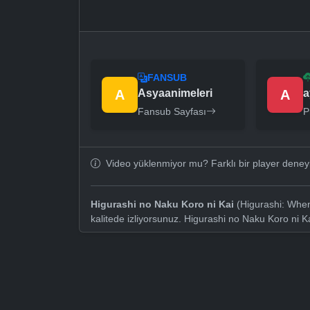
FANSUB
A
Asyaanimeleri
A
a
Fansub Sayfası
P
Video yüklenmiyor mu? Farklı bir player dene
Higurashi no Naku Koro ni Kai
(Higurashi: When
kalitede izliyorsunuz. Higurashi no Naku Koro ni K