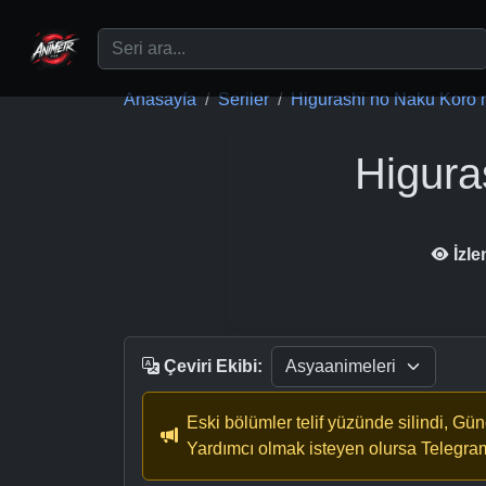
Ana içeriğe geç
Anasayfa
Seriler
Higurashi no Naku Koro ni
Higura
İzl
Çeviri Ekibi:
Eski bölümler telif yüzünde silindi, Gü
Yardımcı olmak isteyen olursa Telegra