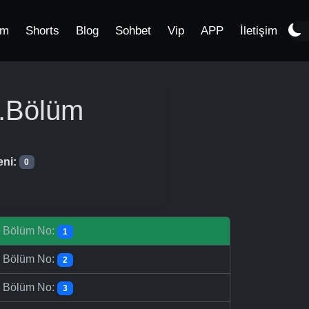
im
Shorts
Blog
Sohbet
Vip
APP
İletişim
.Bölüm
eni:
0
-
Bölüm No:
1
-
Bölüm No:
2
-
Bölüm No:
3