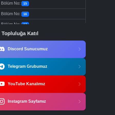
-
Bölüm No:
15
-
Bölüm No:
16
-
Bölüm No:
17
Topluluğa Katıl
-
Bölüm No:
18
-
Bölüm No:
19
Discord Sunucumuz
-
Bölüm No:
20
-
Bölüm No:
Telegram Grubumuz
21
-
Bölüm No:
22
YouTube Kanalımız
-
Bölüm No:
23
-
Bölüm No:
24
Instagram Sayfamız
-
Bölüm No:
25