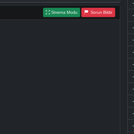
Sinema Modu
Sorun Bildir