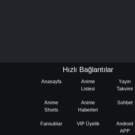
Hızlı Bağlantılar
Anasayfa
Anime
Yayın
Listesi
Takvimi
Anime
Anime
Sohbet
Shorts
Haberleri
Fansublar
VIP Üyelik
Android
APP