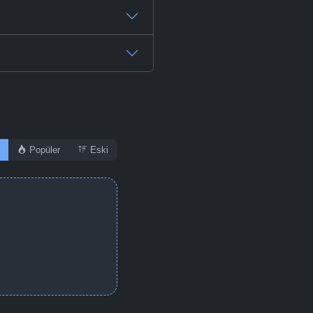
-
Bölüm No:
48
-
Bölüm No:
49
-
Bölüm No:
50
-
Bölüm No:
51
-
Bölüm No:
52
Popüler
Eski
-
Bölüm No:
53
-
Bölüm No:
54
-
Bölüm No:
55
-
Bölüm No:
56
-
Bölüm No:
57
-
Bölüm No:
58