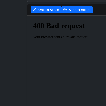
Önceki
Bölüm
Sonraki
Bölüm