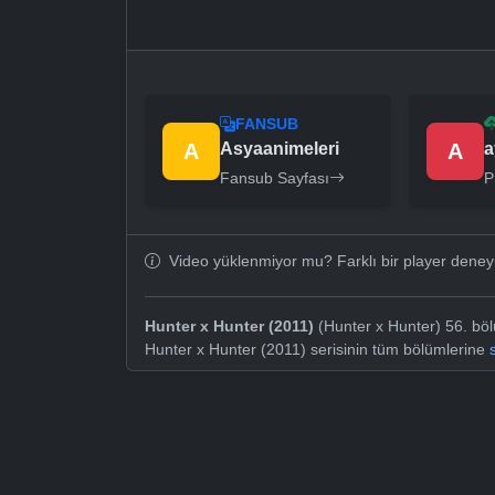
FANSUB
A
Asyaanimeleri
A
a
Fansub Sayfası
P
Video yüklenmiyor mu? Farklı bir player dene
Hunter x Hunter (2011)
(Hunter x Hunter) 56. böl
Hunter x Hunter (2011) serisinin tüm bölümlerine