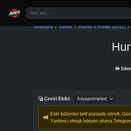
Ana içeriğe geç
Anasayfa
Seriler
Hunter x Hunter (2011)
Hun
İzle
Çeviri Ekibi:
Eski bölümler telif yüzünde silindi, Gü
Yardımcı olmak isteyen olursa Telegra