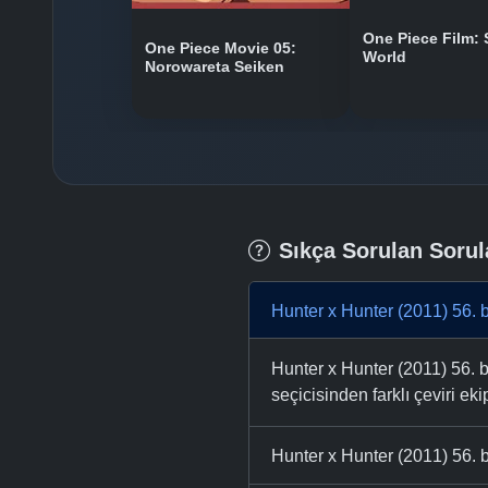
One Piece Film: 
One Piece Movie 05:
World
Norowareta Seiken
Sıkça Sorulan Sorul
Hunter x Hunter (2011) 56. 
Hunter x Hunter (2011) 56. b
seçicisinden farklı çeviri eki
Hunter x Hunter (2011) 56. 