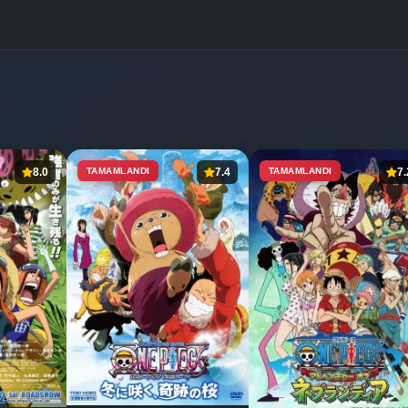
8.0
TAMAMLANDI
7.4
TAMAMLANDI
7.