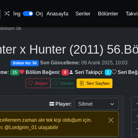
İng
Orj
Anasayfa
Seriler
Bölümler
Takv
Bölüm 56
ter x Hunter (2011)
56.Bö
Son Güncelleme:
09 Aralık 2025, 10:03
Bölüm No: 56
nme:
Bölüm Beğeni:
Seri Takipçi:
Seri Beğ
15
0
1
Beğen
İzledim
Seri Sayfası
Player:
ncellemem zaman alır tek kişi olduğum için.
m: @Lordgrim_01 ulaşabilir