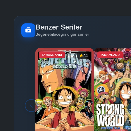
Benzer Seriler
Beğenebileceğin diğer seriler
TAMAMLANDI
7.1
TAMAMLANDI