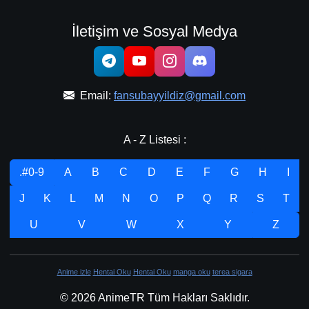
-
Bölüm No:
78
İletişim ve Sosyal Medya
-
Bölüm No:
79
-
Bölüm No:
80
-
Bölüm No:
81
Email:
fansubayyildiz@gmail.com
-
Bölüm No:
82
A - Z Listesi :
-
Bölüm No:
83
.#0-9
A
B
C
D
E
F
G
H
I
-
Bölüm No:
84
J
K
L
M
N
O
P
Q
R
S
T
-
Bölüm No:
85
U
V
W
X
Y
Z
-
Bölüm No:
86
-
Bölüm No:
87
Anime izle
Hentai Oku
Hentai Oku
manga oku
terea sigara
-
Bölüm No:
88
© 2026 AnimeTR Tüm Hakları Saklıdır.