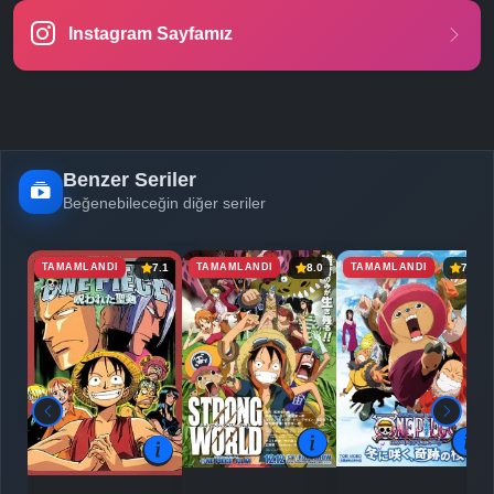
Instagram Sayfamız
-
Bölüm No:
24
-
Bölüm No:
25
-
Bölüm No:
26
-
Bölüm No:
27
Benzer Seriler
Beğenebileceğin diğer seriler
-
Bölüm No:
28
-
Bölüm No:
29
TAMAMLANDI
TAMAMLANDI
TAMAMLANDI
7.1
8.0
7.4
-
Bölüm No:
30
-
Bölüm No:
31
-
Bölüm No:
32
-
Bölüm No:
33
-
Bölüm No:
34