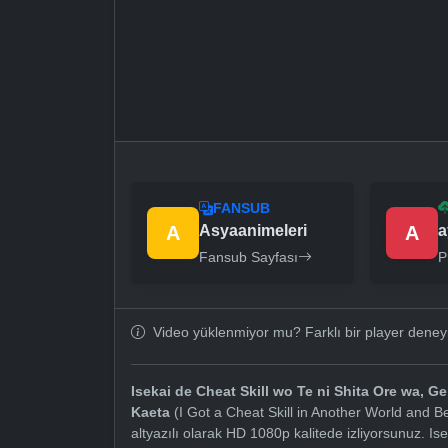
FANSUB
A
Asyaanimeleri
A
a
Fansub Sayfası
P
Video yüklenmiyor mu? Farklı bir player dene
Isekai de Cheat Skill wo Te ni Shita Ore wa, 
Kaeta
(I Got a Cheat Skill in Another World and 
altyazılı olarak HD 1080p kalitede izliyorsunuz. Is