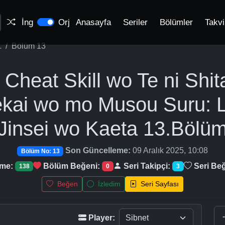
İng
Orj
Anasayfa
Seriler
Bölümler
Takv
.
Bölüm 13
 Cheat Skill wo Te ni Shi
ekai wo mo Musou Suru: 
Jinsei wo Kaeta
13.Bölü
Son Güncelleme:
09 Aralık 2025, 10:08
Bölüm No: 13
nme:
Bölüm Beğeni:
Seri Takipçi:
Seri Beğ
138
0
3
Beğen
İzledim
Seri Sayfası
Player: