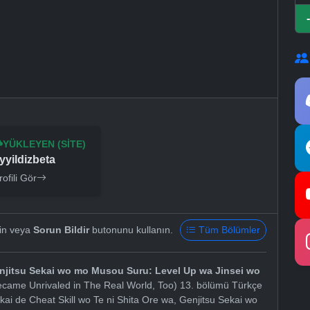
YÜKLEYEN (SITE)
yyildizbeta
rofili Gör
yin veya
Sorun Bildir
butonunu kullanın.
Tüm Bölümler
Genjitsu Sekai wo mo Musou Suru: Level Up wa Jinsei wo
Became Unrivaled in The Real World, Too) 13. bölümü Türkçe
ekai de Cheat Skill wo Te ni Shita Ore wa, Genjitsu Sekai wo