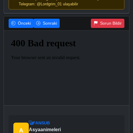
Telegram: @Lordgrim_01 ulaşabilir
Önceki
Sonraki
Sorun Bildir
FANSUB
A
Asyaanimeleri