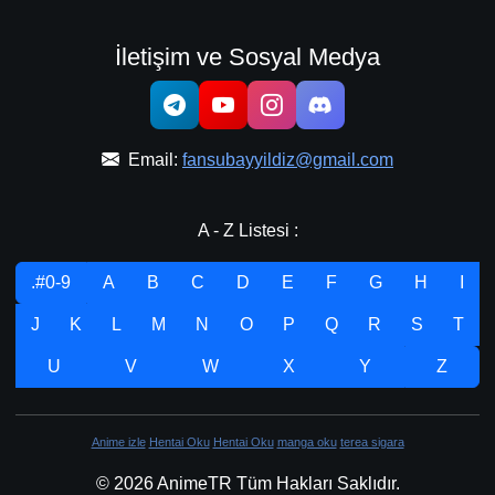
İletişim ve Sosyal Medya
Email:
fansubayyildiz@gmail.com
A - Z Listesi :
.#0-9
A
B
C
D
E
F
G
H
I
J
K
L
M
N
O
P
Q
R
S
T
U
V
W
X
Y
Z
Anime izle
Hentai Oku
Hentai Oku
manga oku
terea sigara
© 2026 AnimeTR Tüm Hakları Saklıdır.