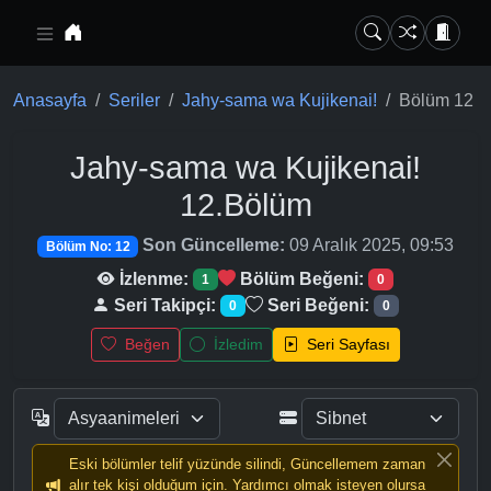
Ana içeriğe geç
Anasayfa
Seriler
Jahy-sama wa Kujikenai!
Bölüm 12
Jahy-sama wa Kujikenai!
12.Bölüm
Son Güncelleme:
09 Aralık 2025, 09:53
Bölüm No: 12
İzlenme:
Bölüm Beğeni:
1
0
Seri Takipçi:
Seri Beğeni:
0
0
Beğen
İzledim
Seri Sayfası
Eski bölümler telif yüzünde silindi, Güncellemem zaman
alır tek kişi olduğum için. Yardımcı olmak isteyen olursa