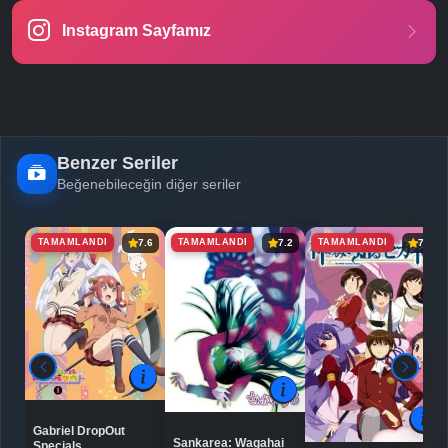
Instagram Sayfamız
Benzer Seriler
Beğenebileceğin diğer seriler
TAMAMLANDI
TAMAMLANDI
TAMAMLANDI
7.6
7.2
7.9
Gabriel DropOut
Sankarea: Wagahai
Specials