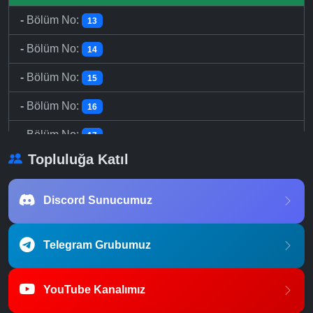
-
Bölüm No:
13
-
Bölüm No:
14
-
Bölüm No:
15
-
Bölüm No:
16
-
Bölüm No:
17
Topluluğa Katıl
-
Bölüm No:
18
-
Bölüm No:
19
Discord Sunucumuz
-
Bölüm No:
20
Telegram Grubumuz
YouTube Kanalımız