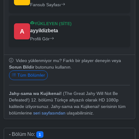
Fansub Sayfası
YÜKLEYEN (SITE)
A
ayyildizbeta
Profili Gör
Video yüklenmiyor mu? Farklı bir player deneyin veya
Sorun Bildir
butonunu kullanın.
Tüm Bölümler
Jahy-sama wa Kujikenai!
(The Great Jahy Will Not Be
Defeated!) 12. bölümü Türkçe altyazılı olarak HD 1080p
kalitede izliyorsunuz. Jahy-sama wa Kujikenai! serisinin tüm
bölümlerine
seri sayfasından
ulaşabilirsiniz.
-
Bölüm No:
1