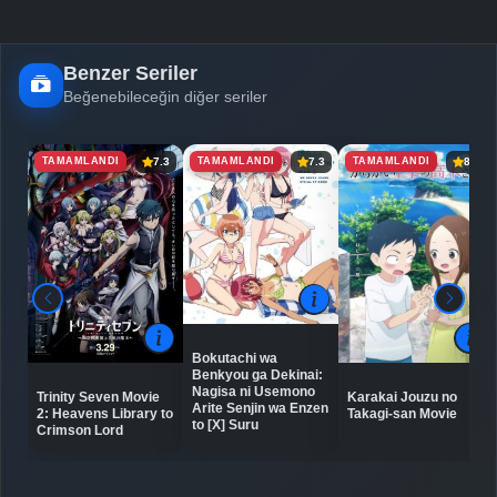
Benzer Seriler
Beğenebileceğin diğer seriler
TAMAMLANDI
TAMAMLANDI
TAMAMLANDI
7.3
7.3
8.4
Bokutachi wa
Benkyou ga Dekinai:
Nagisa ni Usemono
Trinity Seven Movie
Karakai Jouzu no
Arite Senjin wa Enzen
2: Heavens Library to
Takagi-san Movie
to [X] Suru
Crimson Lord