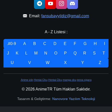
Email:
fansubayyildiz@gmail.com
A - Z Listesi :
.#0-9
A
B
C
D
E
F
G
H
I
J
K
L
M
N
O
P
Q
R
S
T
U
V
W
X
Y
Z
Anime izle
Hentai Oku
Hentai Oku
manga oku
terea sigara
© 2026 AnimeTR Tüm Hakları Saklıdır.
Tasarım & Geliştirme:
Nanovore Yazılım Teknoloji