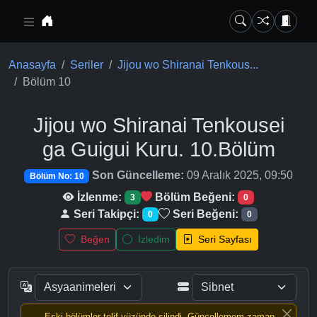
Ana içeriğe geç
Anasayfa
Seriler
Jijou wo Shiranai Tenkous...
Bölüm 10
Jijou wo Shiranai Tenkousei
ga Guigui Kuru.
10.Bölüm
Son Güncelleme:
09 Aralık 2025, 09:50
Bölüm No: 10
İzlenme:
Bölüm Beğeni:
3
0
Seri Takipçi:
Seri Beğeni:
0
0
Beğen
İzledim
Seri Sayfası
Eski bölümler telif yüzünde silindi, Güncellemem zaman