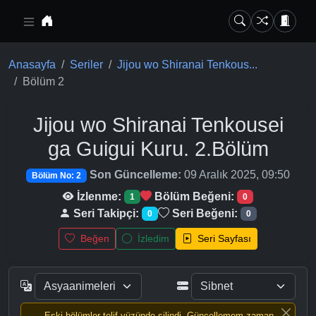
Ana içeriğe geç
Anasayfa
Seriler
Jijou wo Shiranai Tenkous...
Bölüm 2
Jijou wo Shiranai Tenkousei
ga Guigui Kuru.
2.Bölüm
Son Güncelleme:
09 Aralık 2025, 09:50
Bölüm No: 2
İzlenme:
Bölüm Beğeni:
1
0
Seri Takipçi:
Seri Beğeni:
0
0
Beğen
İzledim
Seri Sayfası
Eski bölümler telif yüzünde silindi, Güncellemem zaman