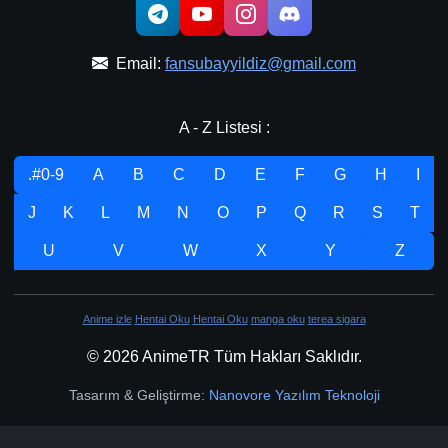
Email:
fansubayyildiz@gmail.com
A - Z Listesi :
.#0-9
A
B
C
D
E
F
G
H
I
J
K
L
M
N
O
P
Q
R
S
T
U
V
W
X
Y
Z
Anime izle
Hentai Oku
Hentai Oku
manga oku
terea sigara
© 2026 AnimeTR Tüm Hakları Saklıdır.
Tasarım & Geliştirme:
Nanovore Yazılım Teknoloji