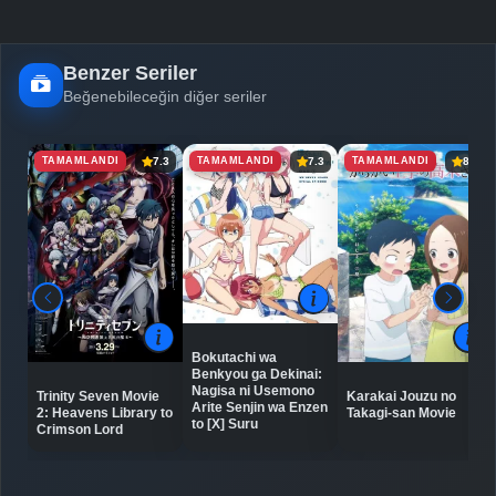
Benzer Seriler
Beğenebileceğin diğer seriler
TAMAMLANDI
TAMAMLANDI
TAMAMLANDI
7.3
7.3
8.4
Bokutachi wa
Benkyou ga Dekinai:
Nagisa ni Usemono
Trinity Seven Movie
Karakai Jouzu no
Arite Senjin wa Enzen
2: Heavens Library to
Takagi-san Movie
to [X] Suru
Crimson Lord