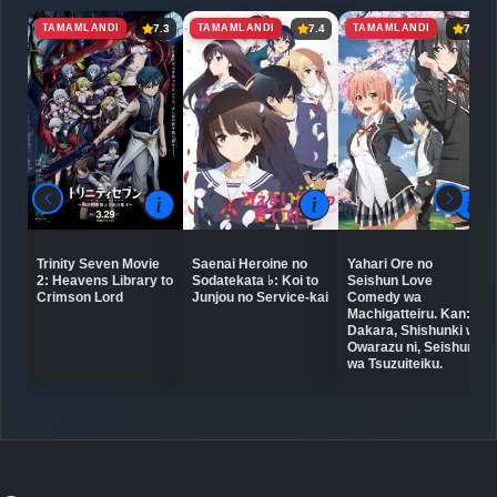
TAMAMLANDI
TAMAMLANDI
TAMAMLANDI
7.3
7.4
7.8
Trinity Seven Movie
Saenai Heroine no
Yahari Ore no
2: Heavens Library to
Sodatekata ♭: Koi to
Seishun Love
Crimson Lord
Junjou no Service-kai
Comedy wa
Machigatteiru. Kan:
Dakara, Shishunki wa
Owarazu ni, Seishun
wa Tsuzuiteiku.