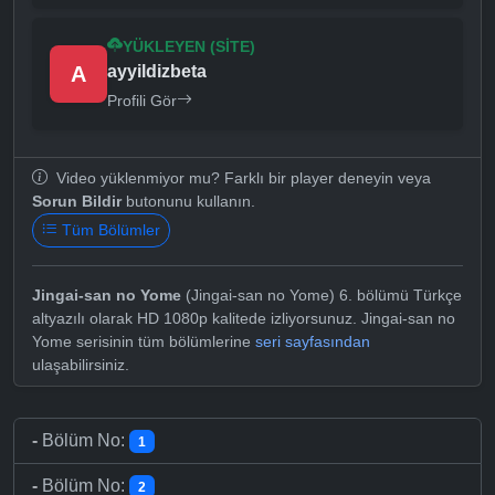
YÜKLEYEN (SITE)
A
ayyildizbeta
Profili Gör
Video yüklenmiyor mu? Farklı bir player deneyin veya
Sorun Bildir
butonunu kullanın.
Tüm Bölümler
Jingai-san no Yome
(Jingai-san no Yome) 6. bölümü Türkçe
altyazılı olarak HD 1080p kalitede izliyorsunuz. Jingai-san no
Yome serisinin tüm bölümlerine
seri sayfasından
ulaşabilirsiniz.
-
Bölüm No:
1
-
Bölüm No:
2