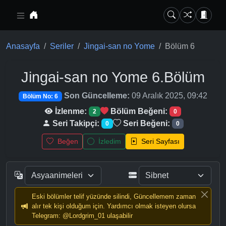
Ana içeriğe geç
Anasayfa
Seriler
Jingai-san no Yome
Bölüm 6
Jingai-san no Yome
6.Bölüm
Son Güncelleme:
09 Aralık 2025, 09:42
Bölüm No: 6
İzlenme:
Bölüm Beğeni:
2
0
Seri Takipçi:
Seri Beğeni:
0
0
Beğen
İzledim
Seri Sayfası
Eski bölümler telif yüzünde silindi, Güncellemem zaman
alır tek kişi olduğum için. Yardımcı olmak isteyen olursa
Telegram: @Lordgrim_01 ulaşabilir