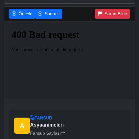
Önceki
Sonraki
Sorun Bildir
FANSUB
A
Asyaanimeleri
Fansub Sayfası