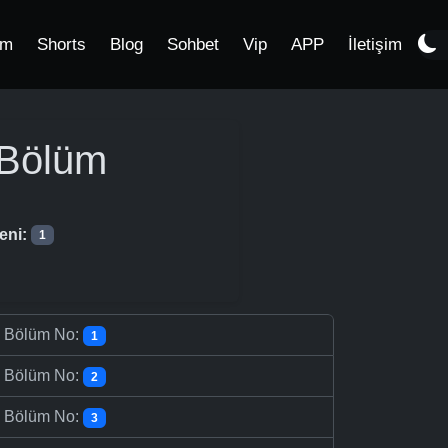
im
Shorts
Blog
Sohbet
Vip
APP
İletişim
Bölüm
eni:
1
-
Bölüm No:
1
-
Bölüm No:
2
-
Bölüm No:
3