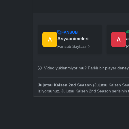
FANSUB
A
Asyaanimeleri
A
a
Fansub Sayfası
P
Video yüklenmiyor mu? Farklı bir player dene
Jujutsu Kaisen 2nd Season
(Jujutsu Kaisen Sea
izliyorsunuz. Jujutsu Kaisen 2nd Season serisinin