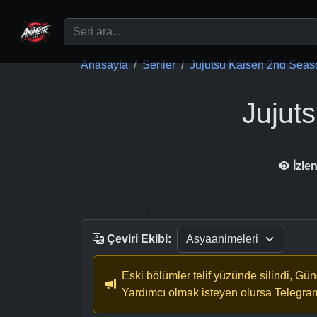
Ana içeriğe geç
Anasayfa
Seriler
Jujutsu Kaisen 2nd Seas
Jujut
İzle
Çeviri Ekibi:
Eski bölümler telif yüzünde silindi, Gü
Yardımcı olmak isteyen olursa Telegra