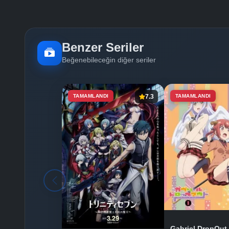
Benzer Seriler
Beğenebileceğin diğer seriler
TAMAMLANDI
7.3
TAMAMLANDI
Gabriel DropOut