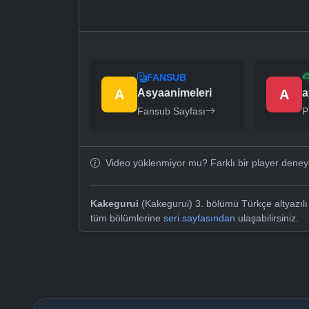
FANSUB
A
Asyaanimeleri
A
a
Fansub Sayfası
P
Video yüklenmiyor mu? Farklı bir player dene
Kakegurui
(Kakegurui) 3. bölümü Türkçe altyazılı
tüm bölümlerine
seri sayfasından
ulaşabilirsiniz.