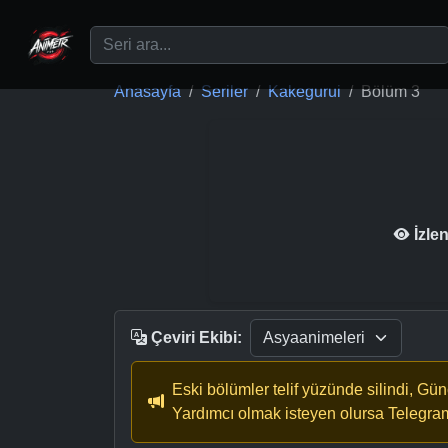
Ana içeriğe geç
Anasayfa
Seriler
Kakegurui
Bölüm 3
İzle
Çeviri Ekibi:
Eski bölümler telif yüzünde silindi, Gü
Yardımcı olmak isteyen olursa Telegra