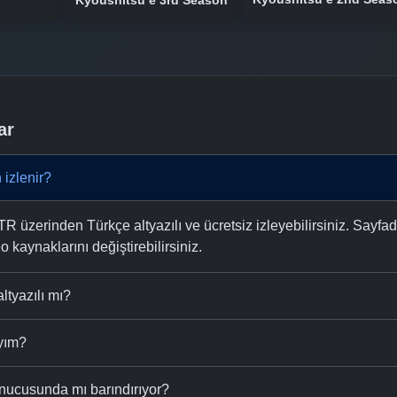
Kyoushitsu e 3rd Season
ar
izlenir?
üzerinden Türkçe altyazılı ve ücretsiz izleyebilirsiniz. Sayfad
eo kaynaklarını değiştirebilirsiniz.
ltyazılı mı?
ıyım?
nucusunda mı barındırıyor?