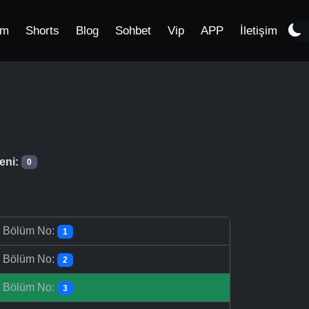
im
Shorts
Blog
Sohbet
Vip
APP
İletişim
eni:
0
-
Bölüm No:
1
-
Bölüm No:
2
-
Bölüm No:
3