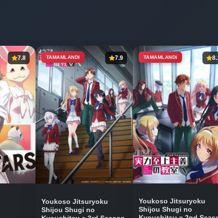
7.8
TAMAMLANDI
7.9
TAMAMLANDI
8.
Youkoso Jitsuryoku
Youkoso Jitsuryoku
Shijou Shugi no
Shijou Shugi no
Kyoushitsu e 2nd Seas