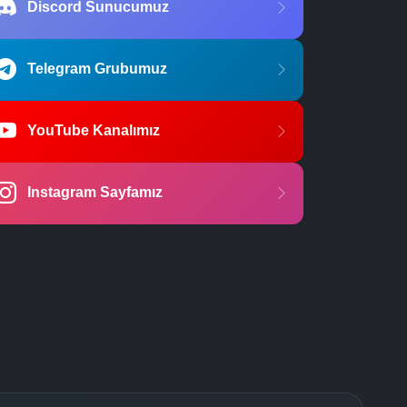
Discord Sunucumuz
Telegram Grubumuz
YouTube Kanalımız
Instagram Sayfamız