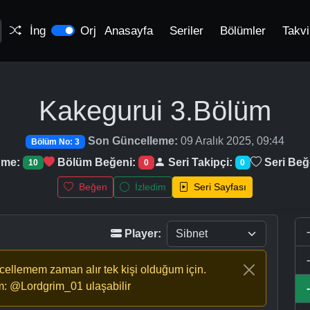
İng
Orj
Anasayfa
Seriler
Bölümler
Takv
Kakegurui
3.Bölüm
Son Güncelleme:
09 Aralık 2025, 09:44
Bölüm No: 3
nme:
Bölüm Beğeni:
Seri Takipçi:
Seri Beğ
10
0
0
Beğen
İzledim
Seri Sayfası
Player:
ncellemem zaman alır tek kişi olduğum için.
m: @Lordgrim_01 ulaşabilir