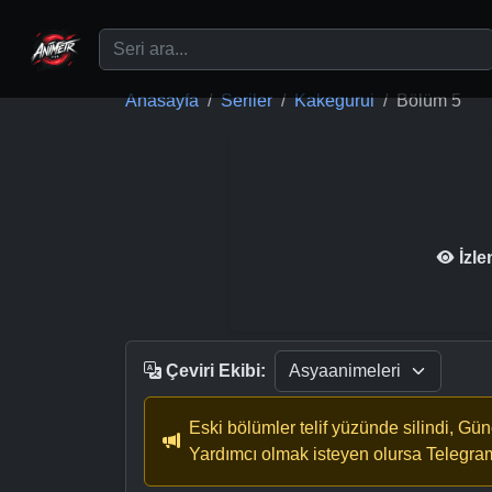
Ana içeriğe geç
Anasayfa
Seriler
Kakegurui
Bölüm 5
İzl
Çeviri Ekibi:
Eski bölümler telif yüzünde silindi, Gü
Yardımcı olmak isteyen olursa Telegra