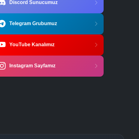
Discord Sunucumuz
Telegram Grubumuz
YouTube Kanalımız
Instagram Sayfamız