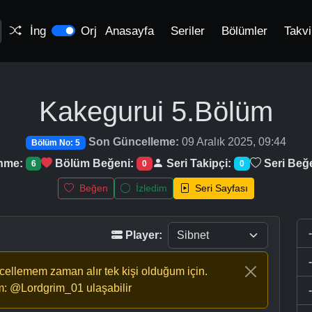
İng
Orj
Anasayfa
Seriler
Bölümler
Takv
Kakegurui
5.Bölüm
Son Güncelleme:
09 Aralık 2025, 09:44
Bölüm No: 5
enme:
Bölüm Beğeni:
Seri Takipçi:
Seri Beğ
6
0
0
Beğen
İzledim
Seri Sayfası
Player:
ncellemem zaman alır tek kişi olduğum için.
m: @Lordgrim_01 ulaşabilir