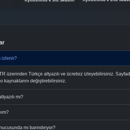
Kyoushitsu e 3rd Season
ar
izlenir?
üzerinden Türkçe altyazılı ve ücretsiz izleyebilirsiniz. Sayfad
eo kaynaklarını değiştirebilirsiniz.
ltyazılı mı?
ıyım?
nucusunda mı barındırıyor?