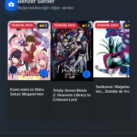
Benzer Seriler
Beğenebileceğin diğer seriler
TAMAMLANDI
TAMAMLANDI
TAMAMLANDI
8.0
7.3
7.2
Sankarea: Wagahai
Kami nomi zo Shiru
Trinity Seven Movie
mo... Zombie de Aru...
Sekai: Megami-hen
2: Heavens Library to
Crimson Lord