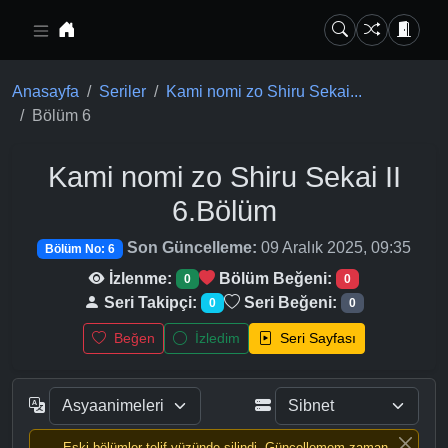
Ana içeriğe geç
Anasayfa
Seriler
Kami nomi zo Shiru Sekai...
Bölüm 6
Kami nomi zo Shiru Sekai II
6.Bölüm
Son Güncelleme:
09 Aralık 2025, 09:35
Bölüm No: 6
İzlenme:
Bölüm Beğeni:
0
0
Seri Takipçi:
Seri Beğeni:
0
0
Beğen
İzledim
Seri Sayfası
Eski bölümler telif yüzünde silindi, Güncellemem zaman