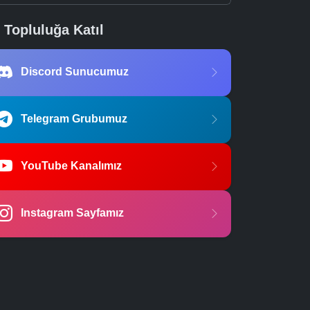
Topluluğa Katıl
Discord Sunucumuz
Telegram Grubumuz
YouTube Kanalımız
Instagram Sayfamız