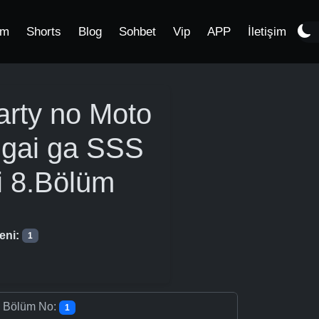
im
Shorts
Blog
Sohbet
Vip
APP
İletişim
arty no Moto
Igai ga SSS
i
8.Bölüm
eni:
1
-
Bölüm No:
1