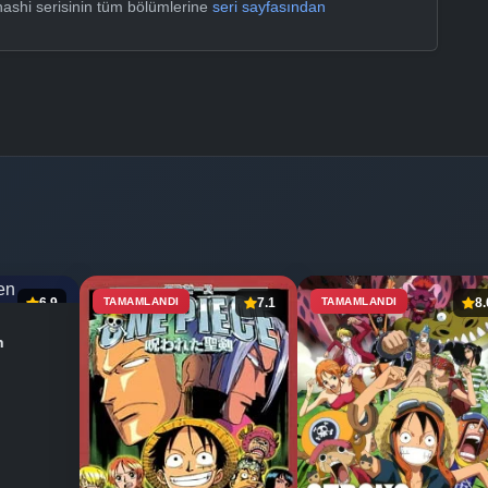
ashi serisinin tüm bölümlerine
seri sayfasından
6.9
TAMAMLANDI
7.1
TAMAMLANDI
8.
n