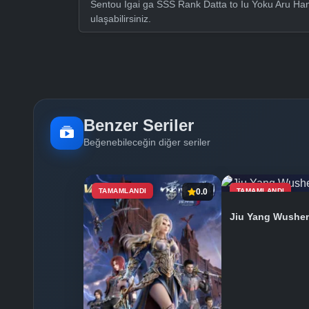
Sentou Igai ga SSS Rank Datta to Iu Yoku Aru Han
ulaşabilirsiniz.
Benzer Seriler
Beğenebileceğin diğer seriler
TAMAMLANDI
0.0
TAMAMLANDI
Jiu Yang Wushe