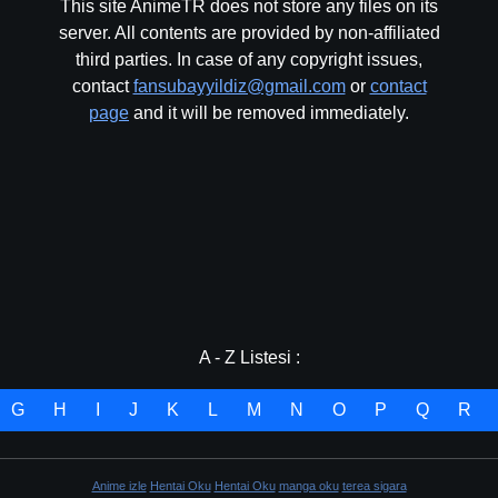
This site AnimeTR does not store any files on its
server. All contents are provided by non-affiliated
third parties. In case of any copyright issues,
contact
fansubayyildiz@gmail.com
or
contact
page
and it will be removed immediately.
A - Z Listesi :
G
H
I
J
K
L
M
N
O
P
Q
R
Anime izle
Hentai Oku
Hentai Oku
manga oku
terea sigara