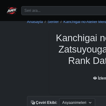
Ana içeriğe geç
Anasayfa
Seriler
Kanchigai no Atelier Meis.
Kanchigai n
Zatsuyouga
Rank Dat
İzle
Çeviri Ekibi: