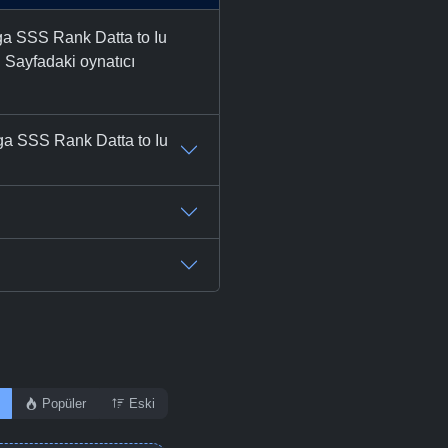
 ga SSS Rank Datta to Iu
 Sayfadaki oynatıcı
 ga SSS Rank Datta to Iu
Popüler
Eski