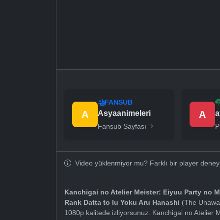
FANSUB
A
Asyaanimeleri
A
a
Fansub Sayfası
P
Video yüklenmiyor mu? Farklı bir player dene
Kanchigai no Atelier Meister: Eiyuu Party no 
Rank Datta to Iu Yoku Aru Hanashi
(The Unaware
1080p kalitede izliyorsunuz. Kanchigai no Atelier 