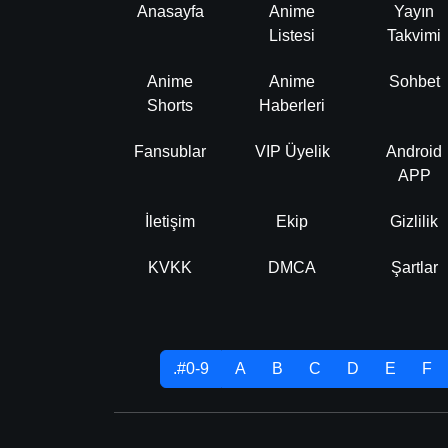
Anasayfa
Anime
Yayın
Listesi
Takvimi
Anime
Anime
Sohbet
Shorts
Haberleri
Fansublar
VIP Üyelik
Android
APP
İletişim
Ekip
Gizlilik
KVKK
DMCA
Şartlar
.#0-9
A
B
C
D
E
F