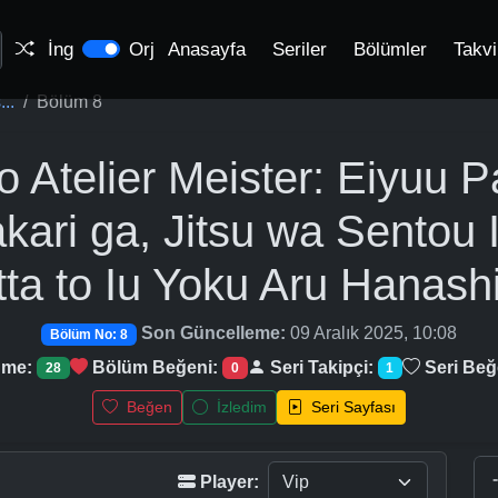
İng
Orj
Anasayfa
Seriler
Bölümler
Takv
..
Bölüm 8
o Atelier Meister: Eiyuu P
kari ga, Jitsu wa Sentou 
ta to Iu Yoku Aru Hanash
Son Güncelleme:
09 Aralık 2025, 10:08
Bölüm No: 8
nme:
Bölüm Beğeni:
Seri Takipçi:
Seri Beğ
28
0
1
Beğen
İzledim
Seri Sayfası
Player: