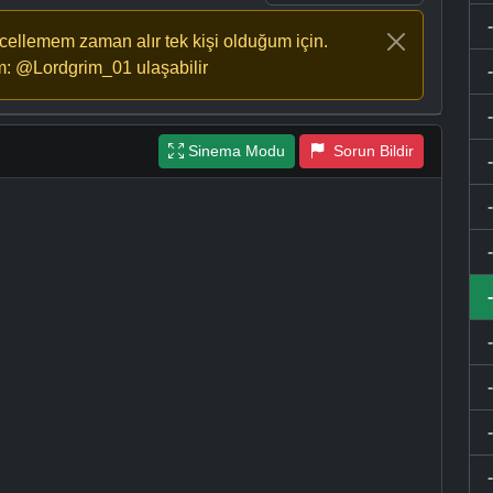
ncellemem zaman alır tek kişi olduğum için.
m: @Lordgrim_01 ulaşabilir
Sinema Modu
Sorun Bildir