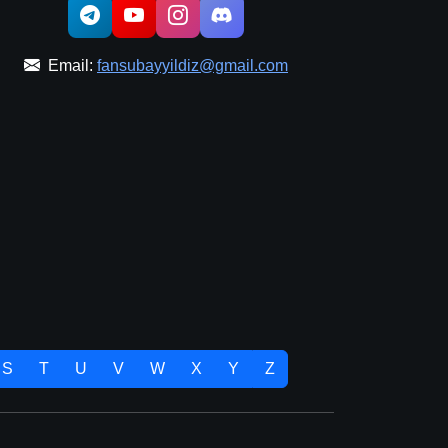
Email:
fansubayyildiz@gmail.com
S
T
U
V
W
X
Y
Z