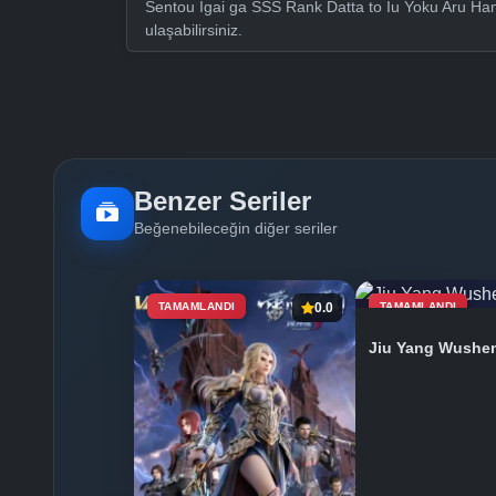
Sentou Igai ga SSS Rank Datta to Iu Yoku Aru Han
ulaşabilirsiniz.
Benzer Seriler
Beğenebileceğin diğer seriler
TAMAMLANDI
0.0
TAMAMLANDI
Jiu Yang Wushe