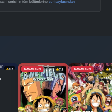
ashi serisinin tüm bölümlerine
seri sayfasından
6.9
TAMAMLANDI
7.1
TAMAMLANDI
8.
n