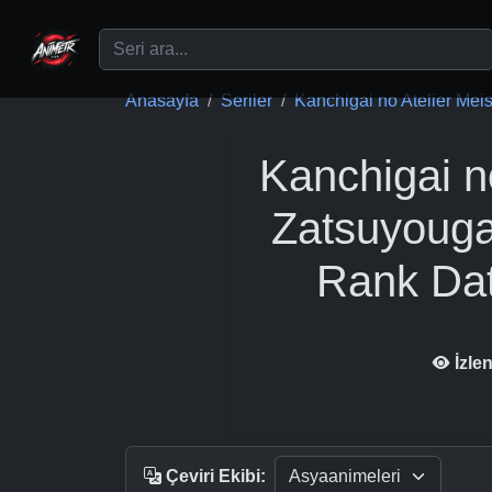
Ana içeriğe geç
Anasayfa
Seriler
Kanchigai no Atelier Meis.
Kanchigai n
Zatsuyouga
Rank Dat
İzle
Çeviri Ekibi: