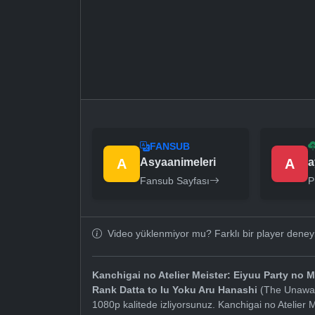
FANSUB
A
Asyaanimeleri
A
a
Fansub Sayfası
P
Video yüklenmiyor mu? Farklı bir player dene
Kanchigai no Atelier Meister: Eiyuu Party no 
Rank Datta to Iu Yoku Aru Hanashi
(The Unaware
1080p kalitede izliyorsunuz. Kanchigai no Atelier 