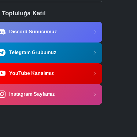
Topluluğa Katıl
Discord Sunucumuz
Telegram Grubumuz
YouTube Kanalımız
Instagram Sayfamız