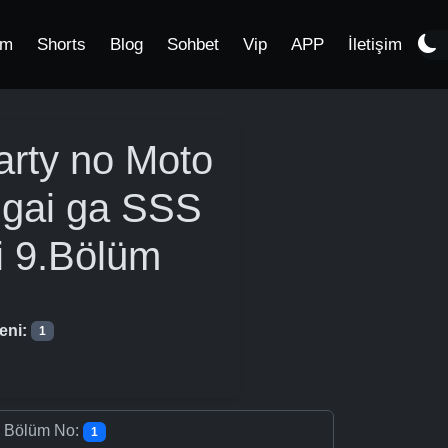
im
Shorts
Blog
Sohbet
Vip
APP
İletişim
arty no Moto
Igai ga SSS
i
9.Bölüm
eni:
1
-
Bölüm No:
1