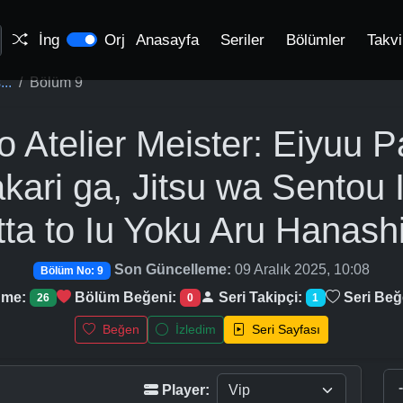
İng
Orj
Anasayfa
Seriler
Bölümler
Takv
..
Bölüm 9
o Atelier Meister: Eiyuu P
kari ga, Jitsu wa Sentou 
ta to Iu Yoku Aru Hanash
Son Güncelleme:
09 Aralık 2025, 10:08
Bölüm No: 9
nme:
Bölüm Beğeni:
Seri Takipçi:
Seri Beğ
26
0
1
Beğen
İzledim
Seri Sayfası
Player: