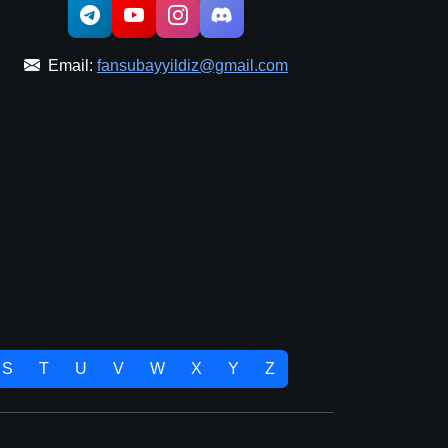
Email:
fansubayyildiz@gmail.com
S
T
U
V
W
X
Y
Z