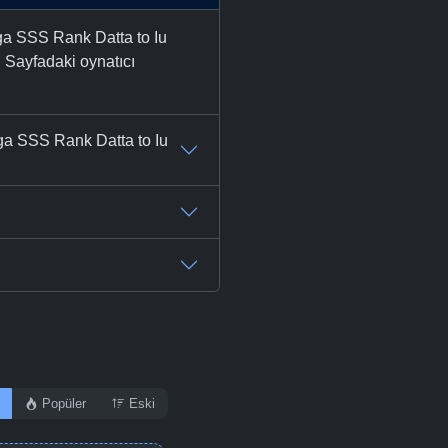
 ga SSS Rank Datta to Iu
 Sayfadaki oynatıcı
 ga SSS Rank Datta to Iu
Popüler
Eski