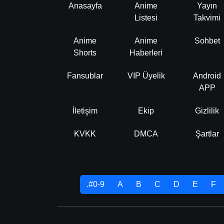
Anasayfa
Anime
Yayın
Listesi
Takvimi
Anime
Anime
Sohbet
Shorts
Haberleri
Fansublar
VIP Üyelik
Android
APP
İletişim
Ekip
Gizlilik
KVKK
DMCA
Şartlar
.#0-9
A
B
C
D
E
F