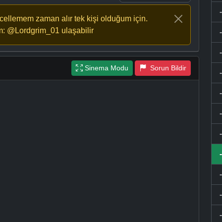
ncellemem zaman alır tek kişi olduğum için.
m: @Lordgrim_01 ulaşabilir
Sinema Modu
Sorun Bildir