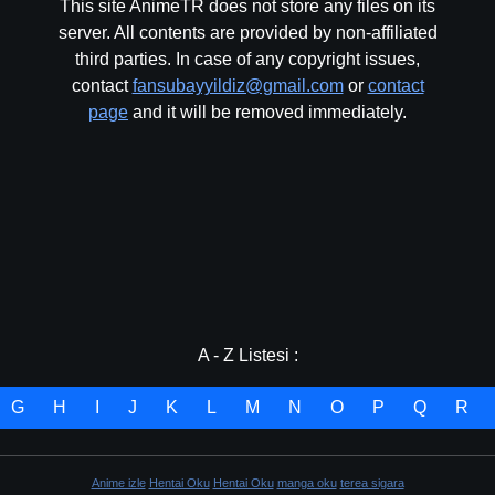
This site AnimeTR does not store any files on its
server. All contents are provided by non-affiliated
third parties. In case of any copyright issues,
contact
fansubayyildiz@gmail.com
or
contact
page
and it will be removed immediately.
A - Z Listesi :
G
H
I
J
K
L
M
N
O
P
Q
R
Anime izle
Hentai Oku
Hentai Oku
manga oku
terea sigara