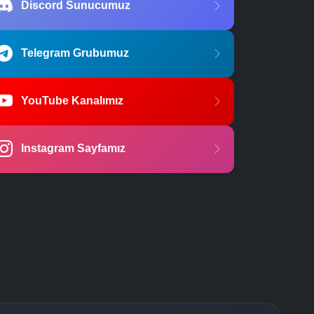
Discord Sunucumuz
Telegram Grubumuz
YouTube Kanalımız
Instagram Sayfamız