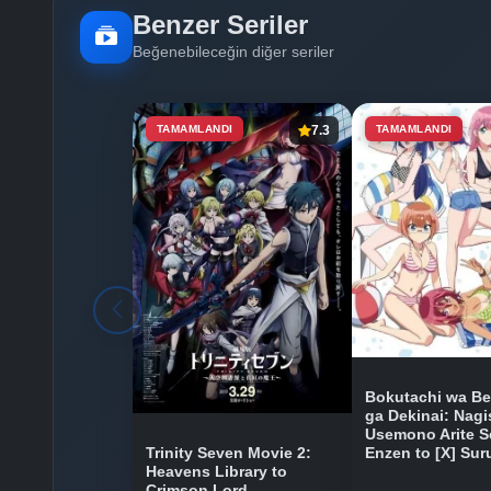
Benzer Seriler
Beğenebileceğin diğer seriler
TAMAMLANDI
7.3
TAMAMLANDI
Bokutachi wa B
ga Dekinai: Nagi
Usemono Arite S
Trinity Seven Movie 2:
Enzen to [X] Sur
Heavens Library to
Crimson Lord