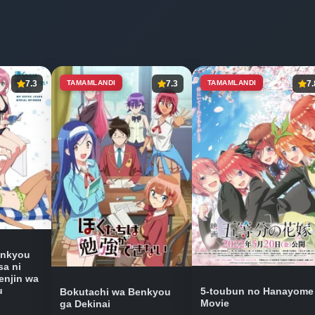
7.3
TAMAMLANDI
7.3
TAMAMLANDI
7.
enkyou
sa ni
enjin wa
u
5-toubun no Hanayome
Bokutachi wa Benkyou
Movie
ga Dekinai