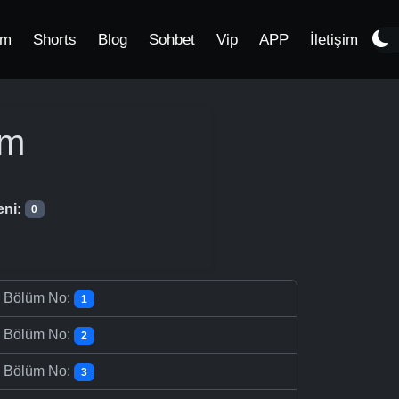
im
Shorts
Blog
Sohbet
Vip
APP
İletişim
üm
eni:
0
-
Bölüm No:
1
-
Bölüm No:
2
-
Bölüm No:
3