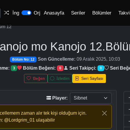
İng
Orj
Anasayfa
Seriler
Bölümler
Takv
üm 12
anojo mo Kanojo
12.Böl
Son Güncelleme:
09 Aralık 2025, 10:03
Bölüm No: 12
enme:
Bölüm Beğeni:
Seri Takipçi:
Seri Beğ
3
0
0
Beğen
İzledim
Seri Sayfası
Player:
ncellemem zaman alır tek kişi olduğum için.
m: @Lordgrim_01 ulaşabilir