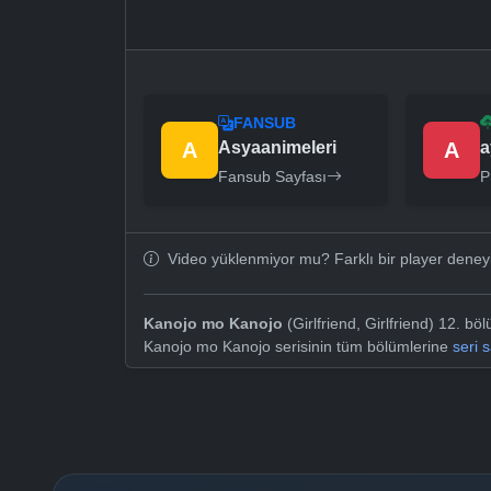
FANSUB
A
Asyaanimeleri
A
a
Fansub Sayfası
P
Video yüklenmiyor mu? Farklı bir player dene
Kanojo mo Kanojo
(Girlfriend, Girlfriend) 12. b
Kanojo mo Kanojo serisinin tüm bölümlerine
seri 