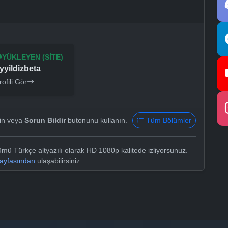
YÜKLEYEN (SITE)
yyildizbeta
rofili Gör
yin veya
Sorun Bildir
butonunu kullanın.
Tüm Bölümler
ölümü Türkçe altyazılı olarak HD 1080p kalitede izliyorsunuz.
sayfasından
ulaşabilirsiniz.