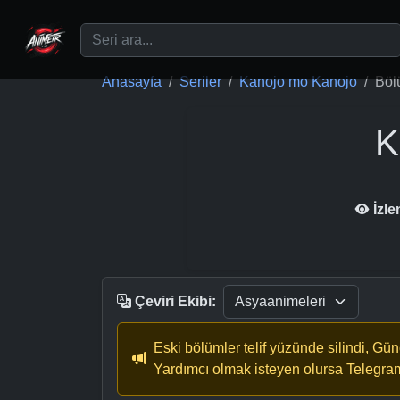
Ana içeriğe geç
Anasayfa
Seriler
Kanojo mo Kanojo
Böl
K
İzl
Çeviri Ekibi:
Eski bölümler telif yüzünde silindi, Gü
Yardımcı olmak isteyen olursa Telegra