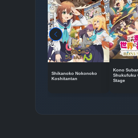
Kono Subara
Shikanoko Nokonoko
Shukufuku 
Koshitantan
Stage