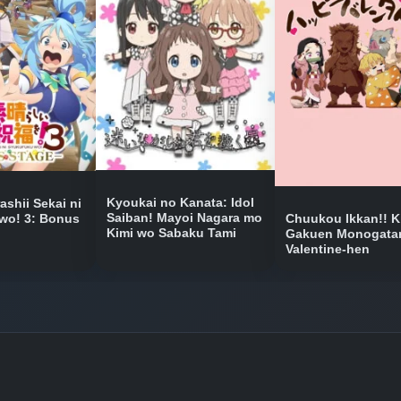
Bölüm No: 9
Bölüm No: 10
Bölüm No: 11
Kyoukai no Kanata: Idol
shii Sekai ni
Saiban! Mayoi Nagara mo
Chuukou Ikkan!! K
wo! 3: Bonus
Kimi wo Sabaku Tami
Gakuen Monogatar
Valentine-hen
Bölüm No: 12