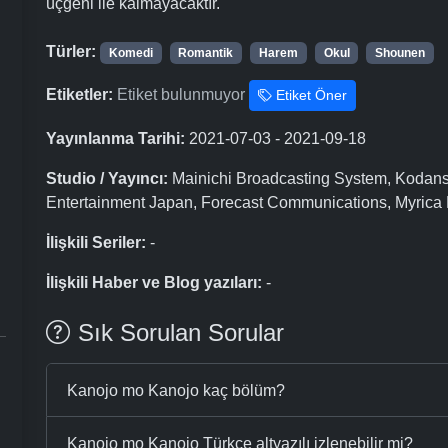
üçgeni ile kalmayacaktır.
Türler:
Komedi
Romantik
Harem
Okul
Shounen
Etiketler:
Etiket bulunmuyor
Etiket Öner
Yayınlanma Tarihi:
2021-07-03 - 2021-09-18
Studio / Yayıncı:
Mainichi Broadcasting System, Kodans
Entertainment Japan, Forecast Communications, Myrica 
İlişkili Seriler:
-
İlişkili Haber ve Blog yazıları:
-
Sık Sorulan Sorular
Kanojo mo Kanojo kaç bölüm?
Kanojo mo Kanojo Türkçe altyazılı izlenebilir mi?