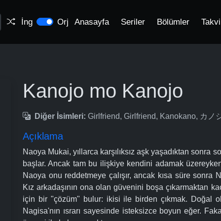
İng
Orj
Anasayfa
Seriler
Bölümler
Takv
Kanojo mo Kanojo
Diğer İsimleri:
Girlfriend, Girlfriend, Kanokano,
Açıklama
Naoya Mukai, yıllarca karşılıksız aşk yaşadıktan sonra 
başlar. Ancak tam bu ilişkiye kendini adamak üzereyken N
Naoya onu reddetmeye çalışır, ancak kısa süre sonra Na
Kız arkadaşının ona olan güvenini boşa çıkarmaktan kaç
için bir "çözüm" bulur: ikisi ile birden çıkmak. Doğal 
Nagisa'nın ısrarı sayesinde isteksizce boyun eğer. Fak