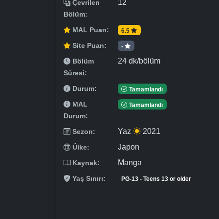
12
Çevrilen
Bölüm:
MAL Puan:
6.5
Site Puan:
-
24 dk/bölüm
Bölüm
Süresi:
Durum:
Tamamlandı
MAL
Tamamlandı
Durum:
Yaz
2021
Sezon:
Japon
Ülke:
Manga
Kaynak:
Yaş Sınırı:
PG-13 - Teens 13 or older