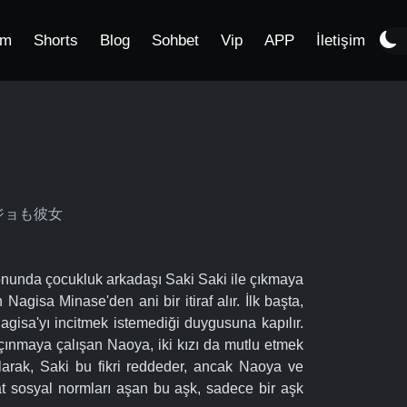
im
Shorts
Blog
Sohbet
Vip
APP
İletişim
 カノジョも彼女
sonunda çocukluk arkadaşı Saki Saki ile çıkmaya
agisa Minase'den ani bir itiraf alır. İlk başta,
gisa'yı incitmek istemediği duygusuna kapılır.
ınmaya çalışan Naoya, iki kızı da mutlu etmek
olarak, Saki bu fikri reddeder, ancak Naoya ve
at sosyal normları aşan bu aşk, sadece bir aşk