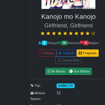
Kanojo mo Kanojo
Girlfriend, Girlfriend
Takipçi
İzlenme
Beğeni
0
46
0
Beğen
Takip Et
Fragman
Listeye Ekle
İlk Bölüm
Son Bölüm
Tip:
ANIME | TV
12
Bölüm
Sayısı: