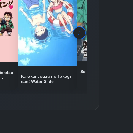
Detaylar
İzle
Detaylar
İzle
Detaylar
İzle
Saiki Kusuo no Ψ-nan 2
imetsu
Karakai Jouzu no Takagi-
i:
san: Water Slide
Detaylar
İzle