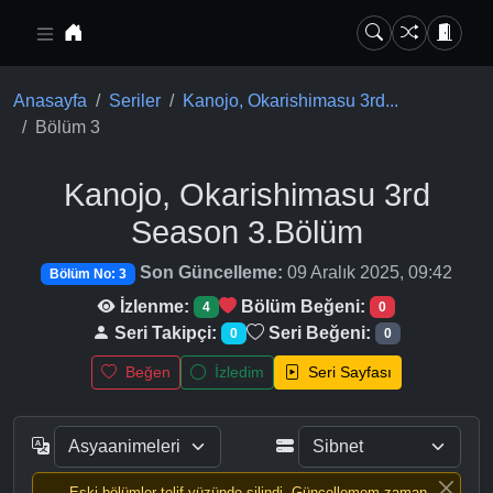
Ana içeriğe geç
Anasayfa
Seriler
Kanojo, Okarishimasu 3rd...
Bölüm 3
Kanojo, Okarishimasu 3rd
Season
3.Bölüm
Son Güncelleme:
09 Aralık 2025, 09:42
Bölüm No: 3
İzlenme:
Bölüm Beğeni:
4
0
Seri Takipçi:
Seri Beğeni:
0
0
Beğen
İzledim
Seri Sayfası
Eski bölümler telif yüzünde silindi, Güncellemem zaman