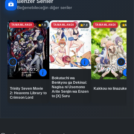
Benzer Seriler
Beğenebileceğin diğer seriler
TAMAMLANDI
TAMAMLANDI
TAMAMLANDI
7.3
7.3
6.9
Bokutachi wa
Benkyou ga Dekinai:
Nagisa ni Usemono
Trinity Seven Movie
Kakkou no Iinazuke
Arite Senjin wa Enzen
2: Heavens Library to
to [X] Suru
Crimson Lord