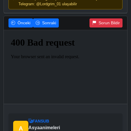
Telegram: @Lordgrim_01 ulaşabilir
Önceki
Sonraki
Sorun Bildir
FANSUB
A
Asyaanimeleri