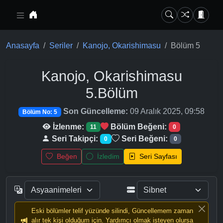
Ana içeriğe geç
Anasayfa
Seriler
Kanojo, Okarishimasu
Bölüm 5
Kanojo, Okarishimasu
5.Bölüm
Son Güncelleme:
09 Aralık 2025, 09:58
Bölüm No: 5
İzlenme:
Bölüm Beğeni:
11
0
Seri Takipçi:
Seri Beğeni:
0
0
Beğen
İzledim
Seri Sayfası
Eski bölümler telif yüzünde silindi, Güncellemem zaman
alır tek kişi olduğum için. Yardımcı olmak isteyen olursa