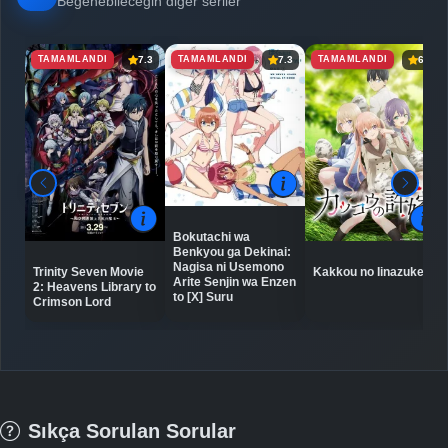
Beğenebileceğin diğer seriler
TAMAMLANDI
TAMAMLANDI
TAMAMLANDI
7.3
7.3
6.9
Bokutachi wa
Benkyou ga Dekinai:
Nagisa ni Usemono
Trinity Seven Movie
Kakkou no Iinazuke
Arite Senjin wa Enzen
2: Heavens Library to
to [X] Suru
Crimson Lord
Sıkça Sorulan Sorular