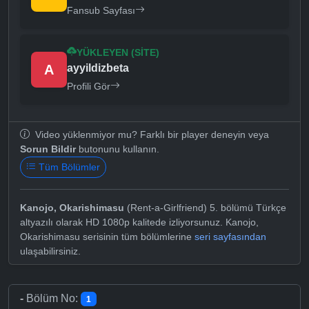
Fansub Sayfası
YÜKLEYEN (SITE)
A
ayyildizbeta
Profili Gör
Video yüklenmiyor mu? Farklı bir player deneyin veya
Sorun Bildir
butonunu kullanın.
Tüm Bölümler
Kanojo, Okarishimasu
(Rent-a-Girlfriend) 5. bölümü Türkçe
altyazılı olarak HD 1080p kalitede izliyorsunuz. Kanojo,
Okarishimasu serisinin tüm bölümlerine
seri sayfasından
ulaşabilirsiniz.
-
Bölüm No:
1