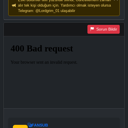
alır tek kişi olduğum için. Yardımcı olmak isteyen olursa
Telegram: @Lordgrim_01 ulaşabilir
Sorun Bildir
FANSUB