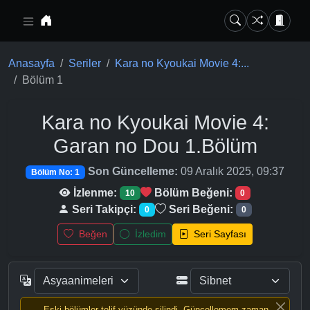
Ana içeriğe geç
Anasayfa
Seriler
Kara no Kyoukai Movie 4:...
Bölüm 1
Kara no Kyoukai Movie 4:
Garan no Dou
1.Bölüm
Son Güncelleme:
09 Aralık 2025, 09:37
Bölüm No: 1
İzlenme:
Bölüm Beğeni:
10
0
Seri Takipçi:
Seri Beğeni:
0
0
Beğen
İzledim
Seri Sayfası
Eski bölümler telif yüzünde silindi, Güncellemem zaman