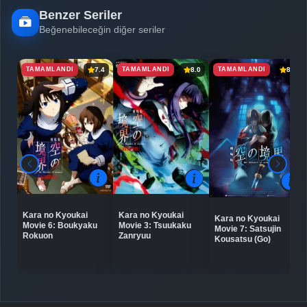
Benzer Seriler
Beğenebileceğin diğer seriler
TAMAMLANDI
TAMAMLANDI
TAMAMLANDI
7.4
8.0
8.4
Kara no Kyoukai
Kara no Kyoukai
Kara no Kyoukai
Movie 6: Boukyaku
Movie 3: Tsuukaku
Movie 7: Satsujin
Rokuon
Zanryuu
Kousatsu (Go)