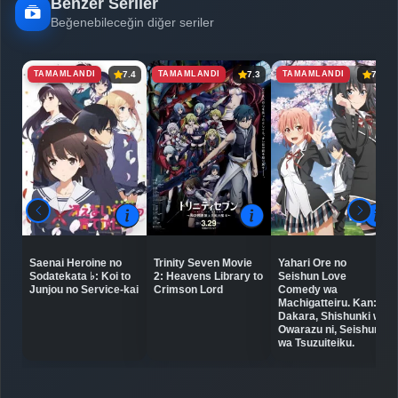
Benzer Seriler
Beğenebileceğin diğer seriler
TAMAMLANDI
TAMAMLANDI
TAMAMLANDI
7.4
7.3
7.8
Saenai Heroine no
Trinity Seven Movie
Yahari Ore no
Sodatekata ♭: Koi to
2: Heavens Library to
Seishun Love
Junjou no Service-kai
Crimson Lord
Comedy wa
Machigatteiru. Kan:
Dakara, Shishunki wa
Owarazu ni, Seishun
wa Tsuzuiteiku.