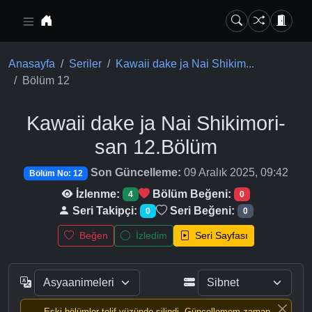
Ana içeriğe geç
Anasayfa
Seriler
Kawaii dake ja Nai Shikim...
Bölüm 12
Kawaii dake ja Nai Shikimori-
san
12.Bölüm
Son Güncelleme:
09 Aralık 2025, 09:42
Bölüm No: 12
İzlenme:
Bölüm Beğeni:
4
0
Seri Takipçi:
Seri Beğeni:
0
0
Beğen
İzledim
Seri Sayfası
Eski bölümler telif yüzünde silindi, Güncellemem zaman