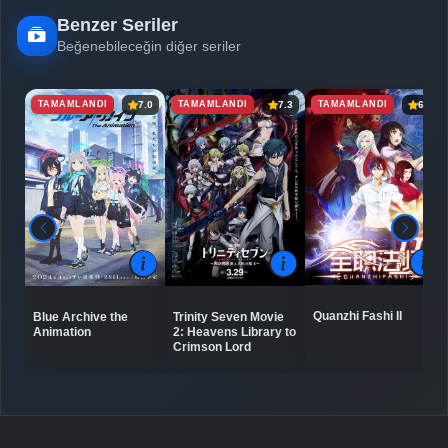
Benzer Seriler
Beğenebileceğin diğer seriler
TAMAMLANDI
TAMAMLANDI
TAMAMLANDI
7.0
7.3
6.8
Quanzhi Fashi II
Blue Archive the
Trinity Seven Movie
Animation
2: Heavens Library to
Crimson Lord