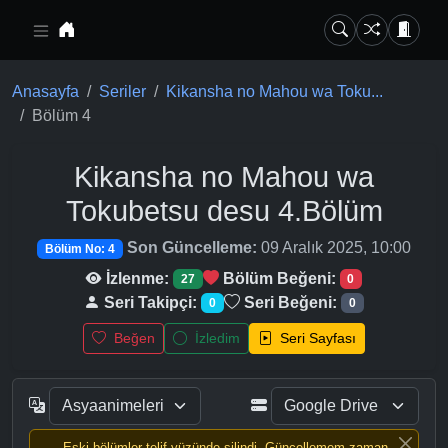
Ana içeriğe geç
Anasayfa
Seriler
Kikansha no Mahou wa Toku...
Bölüm 4
Kikansha no Mahou wa
Tokubetsu desu
4.Bölüm
Son Güncelleme:
09 Aralık 2025, 10:00
Bölüm No: 4
İzlenme:
Bölüm Beğeni:
27
0
Seri Takipçi:
Seri Beğeni:
0
0
Beğen
İzledim
Seri Sayfası
Eski bölümler telif yüzünde silindi, Güncellemem zaman