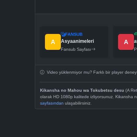
FANSUB
A
Asyaanimeleri
A
a
Fansub Sayfası
P
Video yüklenmiyor mu? Farklı bir player dene
Kikansha no Mahou wa Tokubetsu desu
(A Ret
olarak HD 1080p kalitede izliyorsunuz. Kikansha
sayfasından
ulaşabilirsiniz.