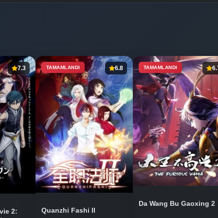
7.3
TAMAMLANDI
6.8
TAMAMLANDI
6.
Da Wang Bu Gaoxing 2
Quanzhi Fashi II
vie 2: