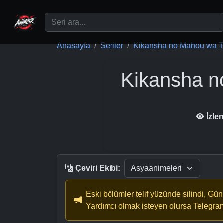
Ana içeriğe geç
Anasayfa
Seriler
Kikansha no Mahou wa To
Kikansha n
İzle
Çeviri Ekibi:
Eski bölümler telif yüzünde silindi, Gü
Yardımcı olmak isteyen olursa Telegra