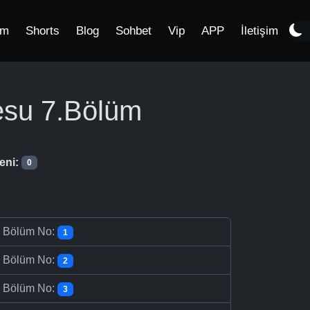
im
Shorts
Blog
Sohbet
Vip
APP
İletişim
esu
7.Bölüm
eni:
0
-
Bölüm No:
1
-
Bölüm No:
2
-
Bölüm No:
3