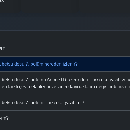
to
ar
betsu desu 7. bölüm nereden izlenir?
tsu desu 7. bölümü AnimeTR üzerinden Türkçe altyazılı ve ücre
n farklı çeviri ekiplerini ve video kaynaklarını değiştirebilirsini
etsu desu 7. bölüm Türkçe altyazılı mı?
ıyım?