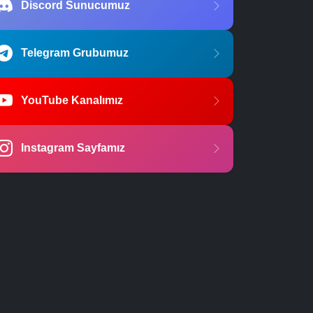
Discord Sunucumuz
Telegram Grubumuz
YouTube Kanalımız
Instagram Sayfamız