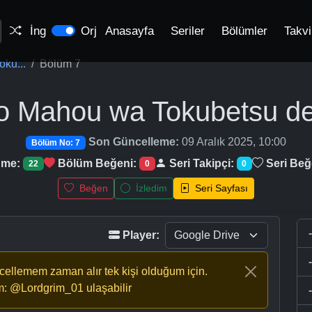
İng
Orj
Anasayfa
Seriler
Bölümler
Takv
ku...
Bölüm 7
o Mahou wa Tokubetsu d
Son Güncelleme:
09 Aralık 2025, 10:00
Bölüm No: 7
nme:
Bölüm Beğeni:
Seri Takipçi:
Seri Beğ
22
0
0
Beğen
İzledim
Seri Sayfası
Player:
ncellemem zaman alır tek kişi olduğum için.
m: @Lordgrim_01 ulaşabilir