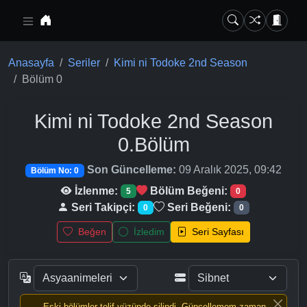
Ana içeriğe geç
Anasayfa
Seriler
Kimi ni Todoke 2nd Season
Bölüm 0
Kimi ni Todoke 2nd Season
0.Bölüm
Son Güncelleme:
09 Aralık 2025, 09:42
Bölüm No: 0
İzlenme:
Bölüm Beğeni:
5
0
Seri Takipçi:
Seri Beğeni:
0
0
Beğen
İzledim
Seri Sayfası
Eski bölümler telif yüzünde silindi, Güncellemem zaman