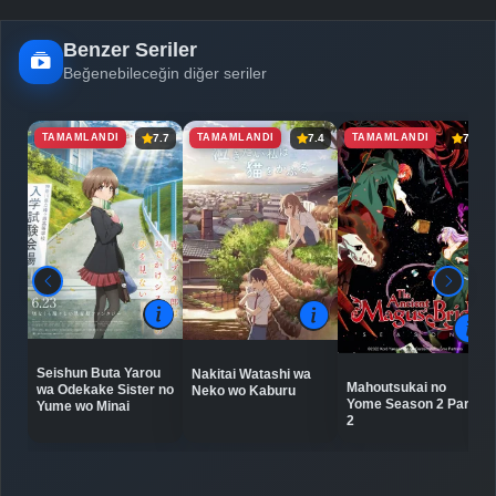
Benzer Seriler
Beğenebileceğin diğer seriler
TAMAMLANDI
TAMAMLANDI
TAMAMLANDI
7.7
7.4
7.9
Seishun Buta Yarou
Nakitai Watashi wa
Mahoutsukai no
wa Odekake Sister no
Neko wo Kaburu
Yome Season 2 Part
Yume wo Minai
2