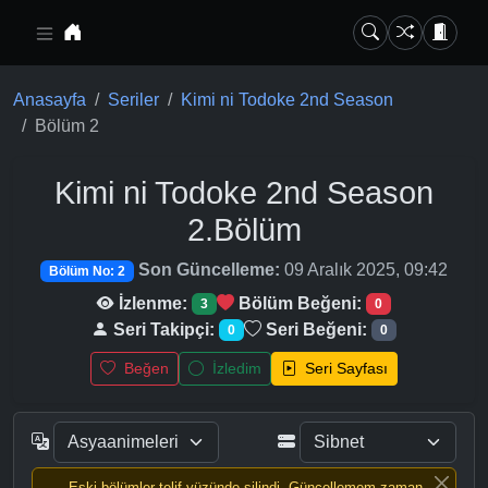
Ana içeriğe geç
Anasayfa
Seriler
Kimi ni Todoke 2nd Season
Bölüm 2
Kimi ni Todoke 2nd Season
2.Bölüm
Son Güncelleme:
09 Aralık 2025, 09:42
Bölüm No: 2
İzlenme:
Bölüm Beğeni:
3
0
Seri Takipçi:
Seri Beğeni:
0
0
Beğen
İzledim
Seri Sayfası
Eski bölümler telif yüzünde silindi, Güncellemem zaman