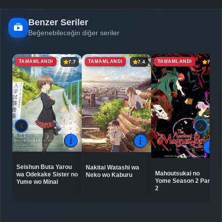
Benzer Seriler
Beğenebileceğin diğer seriler
TAMAMLANDI
TAMAMLANDI
TAMAMLANDI
7.7
7.4
7.9
Seishun Buta Yarou
Nakitai Watashi wa
Mahoutsukai no
wa Odekake Sister no
Neko wo Kaburu
Yome Season 2 Part
Yume wo Minai
2