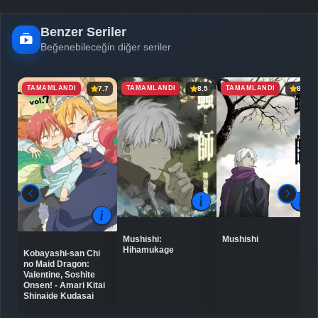
Benzer Seriler
Beğenebileceğin diğer seriler
TAMAMLANDI
TAMAMLANDI
TAMAMLANDI
7.7
8.5
8.7
Mushishi:
Mushishi
Hihamukage
Kobayashi-san Chi
no Maid Dragon:
Valentine, Soshite
Onsen! - Amari Kitai
Shinaide Kudasai