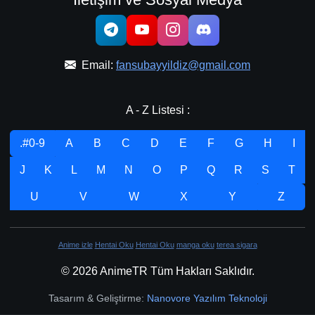
Email:
fansubayyildiz@gmail.com
A - Z Listesi :
.#0-9
A
B
C
D
E
F
G
H
I
J
K
L
M
N
O
P
Q
R
S
T
U
V
W
X
Y
Z
Anime izle
Hentai Oku
Hentai Oku
manga oku
terea sigara
© 2026 AnimeTR Tüm Hakları Saklıdır.
Tasarım & Geliştirme:
Nanovore Yazılım Teknoloji