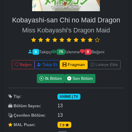
Kobayashi-san Chi no Maid Dragon
Miss Kobayashi's Dragon Maid
Takipçi
İzlenme
Beğeni
0
75
0
Beğen
Takip Et
Fragman
Listeye Ekle
İlk Bölüm
Son Bölüm
Tip:
ANIME | TV
13
Bölüm Sayısı:
13
Çevrilen Bölüm:
MAL Puan:
7.9