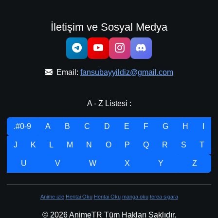
İletişim ve Sosyal Medya
Email:
fansubayyildiz@gmail.com
A - Z Listesi :
.#0-9
A
B
C
D
E
F
G
H
I
J
K
L
M
N
O
P
Q
R
S
T
U
V
W
X
Y
Z
Anime izle
Hentai Oku
Hentai Oku
manga oku
terea sigara
© 2026 AnimeTR Tüm Hakları Saklıdır.