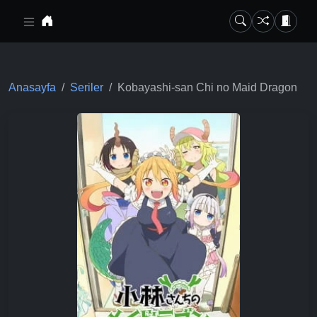
Ana içeriğe geç
Anasayfa
Seriler
Kobayashi-san Chi no Maid Dragon