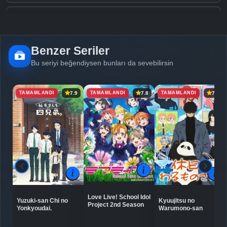
Detaylar
İzle
Bölüm No: 5
Benzer Seriler
Detaylar
İzle
Bölüm No: 6
Bu seriyi beğendiysen bunları da sevebilirsin
TAMAMLANDI
TAMAMLANDI
TAMAMLANDI
7.9
7.8
7.2
Detaylar
İzle
Bölüm No: 7
Detaylar
İzle
Bölüm No: 8
Detaylar
İzle
Bölüm No: 9
Love Live! School Idol
Yuzuki-san Chi no
Kyuujitsu no
Project 2nd Season
Detaylar
İzle
Yonkyoudai.
Warumono-san
Bölüm No: 10