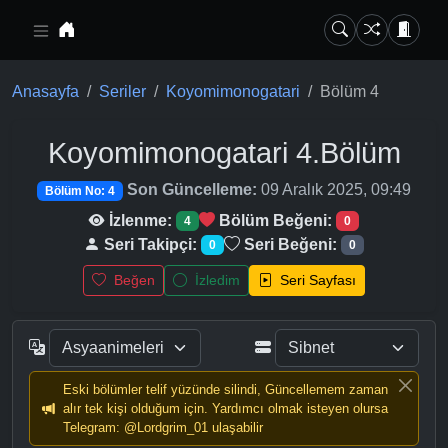
Ana içeriğe geç
Anasayfa
Seriler
Koyomimonogatari
Bölüm 4
Koyomimonogatari
4.Bölüm
Son Güncelleme:
09 Aralık 2025, 09:49
Bölüm No: 4
İzlenme:
Bölüm Beğeni:
4
0
Seri Takipçi:
Seri Beğeni:
0
0
Beğen
İzledim
Seri Sayfası
Eski bölümler telif yüzünde silindi, Güncellemem zaman
alır tek kişi olduğum için. Yardımcı olmak isteyen olursa
Telegram: @Lordgrim_01 ulaşabilir