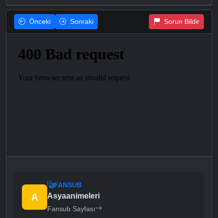
Önceki
Sonraki
Sorun Bildir
FANSUB
A
Asyaanimeleri
Fansub Sayfası