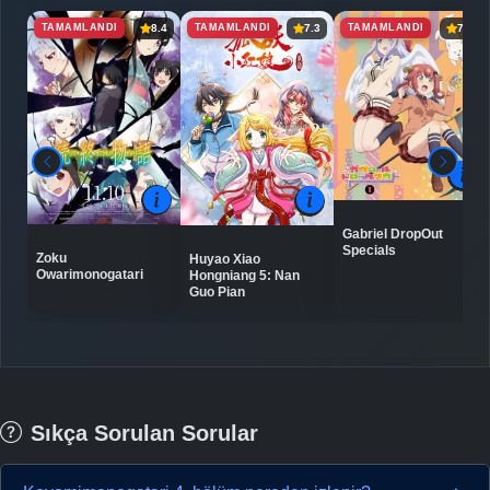
TAMAMLANDI
TAMAMLANDI
TAMAMLANDI
8.4
7.3
7.6
Gabriel DropOut
Specials
Zoku
Huyao Xiao
Owarimonogatari
Hongniang 5: Nan
Guo Pian
Sıkça Sorulan Sorular